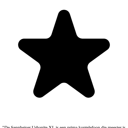
"De Sennheiser Urbanite XL is een prima koptelefoon die meester is