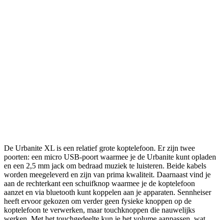
De Urbanite XL is een relatief grote koptelefoon. Er zijn twee
poorten: een micro USB-poort waarmee je de Urbanite kunt opladen
en een 2,5 mm jack om bedraad muziek te luisteren. Beide kabels
worden meegeleverd en zijn van prima kwaliteit. Daarnaast vind je
aan de rechterkant een schuifknop waarmee je de koptelefoon
aanzet en via bluetooth kunt koppelen aan je apparaten. Sennheiser
heeft ervoor gekozen om verder geen fysieke knoppen op de
koptelefoon te verwerken, maar touchknoppen die nauwelijks
werken. Met het touchgedeelte kun je het volume aanpassen, wat