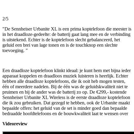
2/5
"De Sennheiser Urbanite XL is een prima koptelefoon die meester is
in het draadloze-gedeelte: de batterij gaat lang mee en de verbinding
is uitstekend. Echter is de koptelefoon slecht gebalanceerd, het
geluid een brei van lage tonen en is de touchknop een slechte
toevoeging. "
Een draadloze koptelefoon klinkt ideaal: je kunt hem met bijna ieder
apparaat koppelen en draadloos muziek luisteren is heerlijk. Echter
hebben alle draadloze koptelefoons, die ik ooit heb mogen testen,
één of meerdere nadelen. Bij de één was de geluidskwaliteit niet te
pruimen en bij de ander was de batterij zo op. De €299,- kostende
Sennheiser Urbanite XL Wireless is de eerste draadloze koptelefoon
die ik zou gebruiken. Dat gezegd te hebben, ook de Urbanite maakt
bepaalde offers: het geluid van de set is minder goed dan bepaalde
bedraadde hoofdtelefoons en de bouwkwaliteit laat te wensen over
Videoreview