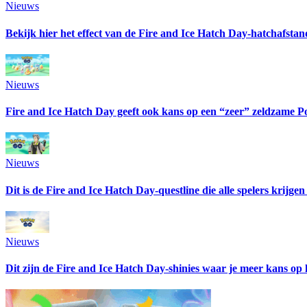
Nieuws
Bekijk hier het effect van de Fire and Ice Hatch Day-hatchafsta
Nieuws
Fire and Ice Hatch Day geeft ook kans op een “zeer” zeldzame 
Nieuws
Dit is de Fire and Ice Hatch Day-questline die alle spelers krijge
Nieuws
Dit zijn de Fire and Ice Hatch Day-shinies waar je meer kans op