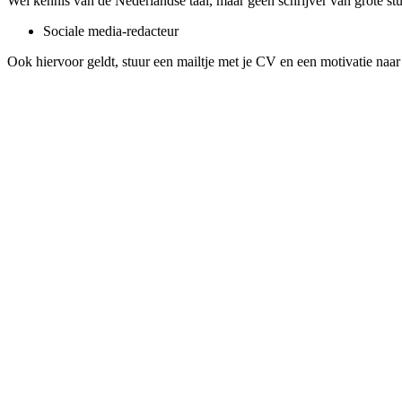
Wel kennis van de Nederlandse taal, maar geen schrijver van grote st
Sociale media-redacteur
Ook hiervoor geldt, stuur een mailtje met je CV en een motivatie naa