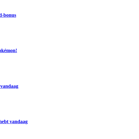
nd-bonus
Pokémon!
n vandaag
 hebt vandaag