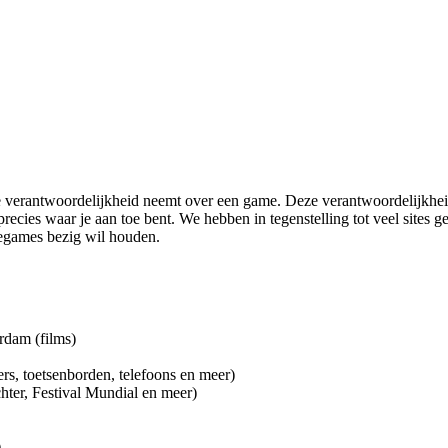
e verantwoordelijkheid neemt over een game. Deze verantwoordelijkheid 
 precies waar je aan toe bent. We hebben in tegenstelling tot veel site
egames bezig wil houden.
rdam (films)
rs, toetsenborden, telefoons en meer)
ter, Festival Mundial en meer)
)