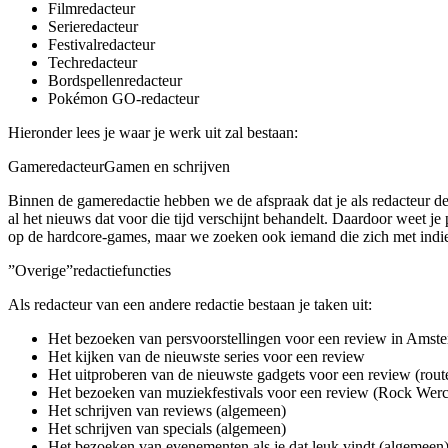
Filmredacteur
Serieredacteur
Festivalredacteur
Techredacteur
Bordspellenredacteur
Pokémon GO-redacteur
Hieronder lees je waar je werk uit zal bestaan:
Gameredacteur
Gamen en schrijven
Binnen de gameredactie hebben we de afspraak dat je als redacteur d
al het nieuws dat voor die tijd verschijnt behandelt. Daardoor weet je
op de hardcore-games, maar we zoeken ook iemand die zich met indi
”Overige”
redactiefuncties
Als redacteur van een andere redactie bestaan je taken uit:
Het bezoeken van persvoorstellingen voor een review in Amste
Het kijken van de nieuwste series voor een review
Het uitproberen van de nieuwste gadgets voor een review (route
Het bezoeken van muziekfestivals voor een review (Rock Werch
Het schrijven van reviews (algemeen)
Het schrijven van specials (algemeen)
Het bezoeken van evenementen als je dat leuk vindt (algemeen