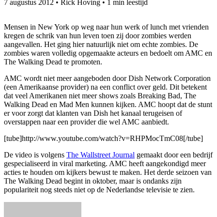
7 augustus 2012
•
Rick Hoving
•
1 min leestijd
Mensen in New York op weg naar hun werk of lunch met vrienden
kregen de schrik van hun leven toen zij door zombies werden
aangevallen. Het ging hier natuurlijk niet om echte zombies. De
zombies waren volledig opgemaakte acteurs en bedoelt om AMC en
The Walking Dead te promoten.
AMC wordt niet meer aangeboden door Dish Network Corporation
(een Amerikaanse provider) na een conflict over geld. Dit betekent
dat veel Amerikanen niet meer shows zoals Breaking Bad, The
Walking Dead en Mad Men kunnen kijken. AMC hoopt dat de stunt
er voor zorgt dat klanten van Dish het kanaal terugeisen of
overstappen naar een provider die wel AMC aanbiedt.
[tube]http://www.youtube.com/watch?v=RHPMocTmC08[/tube]
De video is volgens
The Wallstreet Journal
gemaakt door een bedrijf
gespecialiseerd in viral marketing. AMC heeft aangekondigd meer
acties te houden om kijkers bewust te maken. Het derde seizoen van
The Walking Dead begint in oktober, maar is ondanks zijn
populariteit nog steeds niet op de Nederlandse televisie te zien.