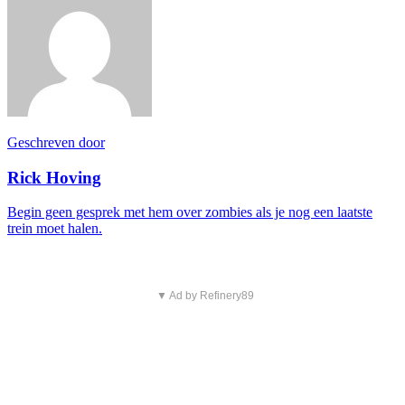
Geschreven door
Rick Hoving
Begin geen gesprek met hem over zombies als je nog een laatste
trein moet halen.
▼ Ad by Refinery89