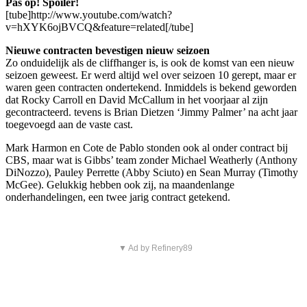
P
as op! Spoiler!
[tube]http://www.youtube.com/watch?
v=hXYK6ojBVCQ&feature=related[/tube]
Nieuwe contracten bevestigen nieuw seizoen
Zo onduidelijk als de cliffhanger is, is ook de komst van een nieuw
seizoen geweest. Er werd altijd wel over seizoen 10 gerept, maar er
waren geen contracten ondertekend. Inmiddels is bekend geworden
dat Rocky Carroll en David McCallum in het voorjaar al zijn
gecontracteerd. tevens is Brian Dietzen ‘Jimmy Palmer’ na acht jaar
toegevoegd aan de vaste cast.
Mark Harmon en Cote de Pablo stonden ook al onder contract bij
CBS, maar wat is Gibbs’ team zonder Michael Weatherly (Anthony
DiNozzo), Pauley Perrette (Abby Sciuto) en Sean Murray (Timothy
McGee). Gelukkig hebben ook zij, na maandenlange
onderhandelingen, een twee jarig contract getekend.
▼ Ad by Refinery89