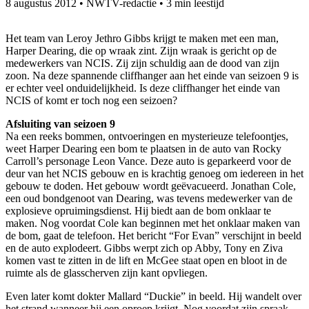
8 augustus 2012
•
NWTV-redactie
•
3 min leestijd
Het team van Leroy Jethro Gibbs krijgt te maken met een man,
Harper Dearing, die op wraak zint. Zijn wraak is gericht op de
medewerkers van NCIS. Zij zijn schuldig aan de dood van zijn
zoon. Na deze spannende cliffhanger aan het einde van seizoen 9 is
er echter veel onduidelijkheid. Is deze cliffhanger het einde van
NCIS of komt er toch nog een seizoen?
Afsluiting van seizoen 9
Na een reeks bommen, ontvoeringen en mysterieuze telefoontjes,
weet Harper Dearing een bom te plaatsen in de auto van Rocky
Carroll’s personage Leon Vance. Deze auto is geparkeerd voor de
deur van het NCIS gebouw en is krachtig genoeg om iedereen in het
gebouw te doden. Het gebouw wordt geëvacueerd. Jonathan Cole,
een oud bondgenoot van Dearing, was tevens medewerker van de
explosieve opruimingsdienst. Hij biedt aan de bom onklaar te
maken. Nog voordat Cole kan beginnen met het onklaar maken van
de bom, gaat de telefoon. Het bericht “For Evan” verschijnt in beeld
en de auto explodeert. Gibbs werpt zich op Abby, Tony en Ziva
komen vast te zitten in de lift en McGee staat open en bloot in de
ruimte als de glasscherven zijn kant opvliegen.
Even later komt dokter Mallard “Duckie” in beeld. Hij wandelt over
het strand wanneer hij een oproep krijgt. Nog voordat zijn spraak