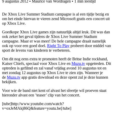
9 augustus 2012
•
Maurice van Wordragen
•
1 min leestijd
De Xbox Live Summer Stadium campagne is al een tijdje bezig en
om het einde hiervan te vieren zend Microsoft gratis een concert uit
op Xbox Live.
Goedkope Xbox Live games zijn natuurlijk altijd leuk. Dit was dan
ook zeker het geval tijdens de Xbox Live Summer Stadium
campagne. Maar er was meer! De hele campagne draait namelijk
ook op voor een goed doel.
Right To Play
probeert door middel van
sport de levens van kinderen te verbeteren.
Om dit nog eens extra te promoten heeft de Britse Indie rockband,
Kaiser Chiefs, speciaal voor Xbox Live en
Muzu.tv
opgetreden. Dit
optreden is gefilmd en zal vanaf vrijdag avond 10 augustus tot en
met zondag 12 augustus op Xbox Live te zien zijn. Wanneer je
de
Muzu.tv
app gratis download en deze opent zul je deze kunnen
bekijken.
Voor wie de band niet kent of alvast het sfeertje wil proeven staat
hieronder alvast een ’teaser’ clip van het concert.
[tube]http://www.youtube.com/watch?
v=oxJeMAkj86Q&feature=youtu.be[/tube]