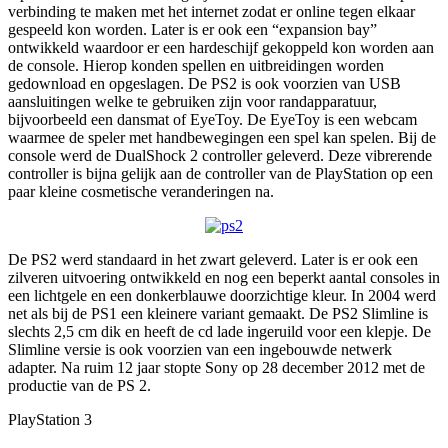
verbinding te maken met het internet zodat er online tegen elkaar
gespeeld kon worden. Later is er ook een “expansion bay”
ontwikkeld waardoor er een hardeschijf gekoppeld kon worden aan
de console. Hierop konden spellen en uitbreidingen worden
gedownload en opgeslagen. De PS2 is ook voorzien van USB
aansluitingen welke te gebruiken zijn voor randapparatuur,
bijvoorbeeld een dansmat of EyeToy. De EyeToy is een webcam
waarmee de speler met handbewegingen een spel kan spelen. Bij de
console werd de DualShock 2 controller geleverd. Deze vibrerende
controller is bijna gelijk aan de controller van de PlayStation op een
paar kleine cosmetische veranderingen na.
De PS2 werd standaard in het zwart geleverd. Later is er ook een
zilveren uitvoering ontwikkeld en nog een beperkt aantal consoles in
een lichtgele en een donkerblauwe doorzichtige kleur. In 2004 werd
net als bij de PS1 een kleinere variant gemaakt. De PS2 Slimline is
slechts 2,5 cm dik en heeft de cd lade ingeruild voor een klepje. De
Slimline versie is ook voorzien van een ingebouwde netwerk
adapter. Na ruim 12 jaar stopte Sony op 28 december 2012 met de
productie van de PS 2.
PlayStation 3