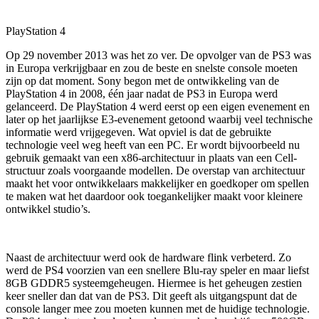
PlayStation 4
Op 29 november 2013 was het zo ver. De opvolger van de PS3 was
in Europa verkrijgbaar en zou de beste en snelste console moeten
zijn op dat moment. Sony begon met de ontwikkeling van de
PlayStation 4 in 2008, één jaar nadat de PS3 in Europa werd
gelanceerd. De PlayStation 4 werd eerst op een eigen evenement en
later op het jaarlijkse E3-evenement getoond waarbij veel technische
informatie werd vrijgegeven. Wat opviel is dat de gebruikte
technologie veel weg heeft van een PC. Er wordt bijvoorbeeld nu
gebruik gemaakt van een x86-architectuur in plaats van een Cell-
structuur zoals voorgaande modellen. De overstap van architectuur
maakt het voor ontwikkelaars makkelijker en goedkoper om spellen
te maken wat het daardoor ook toegankelijker maakt voor kleinere
ontwikkel studio’s.
Naast de architectuur werd ook de hardware flink verbeterd. Zo
werd de PS4 voorzien van een snellere Blu-ray speler en maar liefst
8GB GDDR5 systeemgeheugen. Hiermee is het geheugen zestien
keer sneller dan dat van de PS3. Dit geeft als uitgangspunt dat de
console langer mee zou moeten kunnen met de huidige technologie.