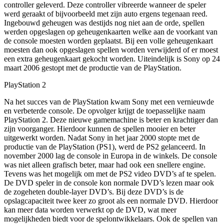
controller geleverd. Deze controller vibreerde wanneer de speler
werd geraakt of bijvoorbeeld met zijn auto ergens tegenaan reed.
Ingebouwd geheugen was destijds nog niet aan de orde, spellen
werden opgeslagen op geheugenkaarten welke aan de voorkant van
de console moesten worden geplaatst. Bij een volle geheugenkaart
moesten dan ook opgeslagen spellen worden verwijderd of er moest
een extra geheugenkaart gekocht worden. Uiteindelijk is Sony op 24
maart 2006 gestopt met de productie van de PlayStation.
PlayStation 2
Na het succes van de PlayStation kwam Sony met een vernieuwde
en verbeterde console. De opvolger krijgt de toepasselijke naam
PlayStation 2. Deze nieuwe gamemachine is beter en krachtiger dan
zijn voorganger. Hierdoor kunnen de spellen mooier en beter
uitgewerkt worden. Nadat Sony in het jaar 2000 stopte met de
productie van de PlayStation (PS1), werd de PS2 gelanceerd. In
november 2000 lag de console in Europa in de winkels. De console
was niet alleen grafisch beter, maar had ook een snellere engine.
Tevens was het mogelijk om met de PS2 video DVD’s af te spelen.
De DVD speler in de console kon normale DVD’s lezen maar ook
de zogeheten double-layer DVD’s. Bij deze DVD’s is de
opslagcapaciteit twee keer zo groot als een normale DVD. Hierdoor
kan meer data worden verwerkt op de DVD, wat meer
mogelijkheden biedt voor de spelontwikkelaars. Ook de spellen van