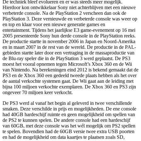
De techniek bleef evolueren en er was steeds meer mogelijk.
Hierdoor kon ontwikkelaar Sony niet achterblijven met een nieuwe
verbeterde console. Na de PlayStation 2 verscheen dan ook de
PlayStation 3. Deze vernieuwde en verbeterde console was weer op
en top en klaar voor een nieuwe generatie games en
entertainment. Tijdens het jaarlijkse E3 game-evenement op 16 mei
2005 presenteerde Sony hun derde console in de PlayStation reeks.
De productie startte in november 2006 in Japan en Noord-Amerika
en in maart 2007 in de rest van de wereld. De productie in de PAL-
gebieden startte later door een vertraging in de massaproductie van
de Blu-ray speler die in de PlayStation 3 werd geplaatst. De PS3
moest het vooral opnemen tegen Microsoft’s Xbox 360 en de Wii
van Nintendo. Na berekeningen eind 2012 is bekend gemaakt dat de
PS3 en de Xbox 360 een gedeeld tweede plaats hebben als het over
de aantal verkochte systemen gaat. De Wii gaat aan de leiding met
bijna 100 miljoen verkochte exemplaren. De Xbox 360 en PS3 zijn
ongeveer 70 miljoen keer verkocht.
De PS3 werd al vanaf het begin al geleverd in twee verschillende
smaken. Deze verschilde in prijs en mogelijkheden. De ene console
had 40GB hardeschijf ruimte en geen mogelijkheid om spellen van
de PS2 te kunnen spelen. De andere console had een hardeschijf
van 60GB, met deze console was het wél mogelijk om PS2 spellen
te spelen. Bovendien had de 60GB versie twee extra USB poorten
en had de mogelijkheid om data kaartjes te plaatsen zoals SD,