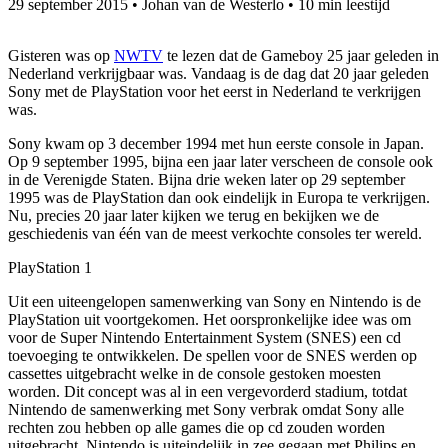
29 september 2015
•
Johan van de Westerlo
•
10 min leestijd
Gisteren was op
NWTV
te lezen dat de Gameboy 25 jaar geleden in
Nederland verkrijgbaar was. Vandaag is de dag dat 20 jaar geleden
Sony met de PlayStation voor het eerst in Nederland te verkrijgen
was.
Sony kwam op 3 december 1994 met hun eerste console in Japan.
Op 9 september 1995, bijna een jaar later verscheen de console ook
in de Verenigde Staten. Bijna drie weken later op 29 september
1995 was de PlayStation dan ook eindelijk in Europa te verkrijgen.
Nu, precies 20 jaar later kijken we terug en bekijken we de
geschiedenis van één van de meest verkochte consoles ter wereld.
PlayStation 1
Uit een uiteengelopen samenwerking van Sony en Nintendo is de
PlayStation uit voortgekomen. Het oorspronkelijke idee was om
voor de Super Nintendo Entertainment System (SNES) een cd
toevoeging te ontwikkelen. De spellen voor de SNES werden op
cassettes uitgebracht welke in de console gestoken moesten
worden. Dit concept was al in een vergevorderd stadium, totdat
Nintendo de samenwerking met Sony verbrak omdat Sony alle
rechten zou hebben op alle games die op cd zouden worden
uitgebracht. Nintendo is uiteindelijk in zee gegaan met Philips en