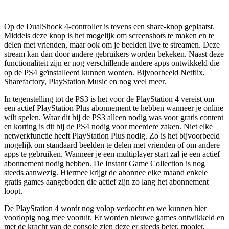
Op de DualShock 4-controller is tevens een share-knop geplaatst.
Middels deze knop is het mogelijk om screenshots te maken en te
delen met vrienden, maar ook om je beelden live te streamen. Deze
stream kan dan door andere gebruikers worden bekeken. Naast deze
functionaliteit zijn er nog verschillende andere apps ontwikkeld die
op de PS4 geïnstalleerd kunnen worden. Bijvoorbeeld Netflix,
Sharefactory, PlayStation Music en nog veel meer.
In tegenstelling tot de PS3 is het voor de PlayStation 4 vereist om
een actief PlayStation Plus abonnement te hebben wanneer je online
wilt spelen. Waar dit bij de PS3 alleen nodig was voor gratis content
en korting is dit bij de PS4 nodig voor meerdere zaken. Niet elke
netwerkfunctie heeft PlayStation Plus nodig. Zo is het bijvoorbeeld
mogelijk om standaard beelden te delen met vrienden of om andere
apps te gebruiken. Wanneer je een multiplayer start zal je een actief
abonnement nodig hebben. De Instant Game Collection is nog
steeds aanwezig. Hiermee krijgt de abonnee elke maand enkele
gratis games aangeboden die actief zijn zo lang het abonnement
loopt.
De PlayStation 4 wordt nog volop verkocht en we kunnen hier
voorlopig nog mee vooruit. Er worden nieuwe games ontwikkeld en
met de kracht van de console zien deze er steeds beter, mooier,