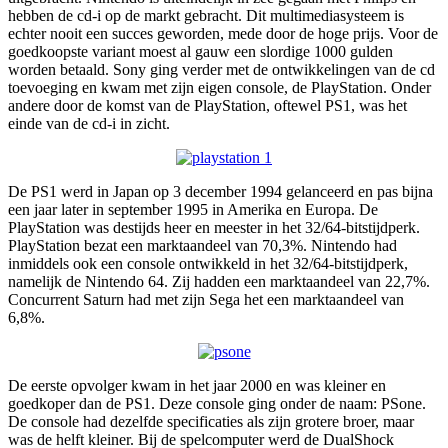
hebben de cd-i op de markt gebracht. Dit multimediasysteem is
echter nooit een succes geworden, mede door de hoge prijs. Voor de
goedkoopste variant moest al gauw een slordige 1000 gulden
worden betaald. Sony ging verder met de ontwikkelingen van de cd
toevoeging en kwam met zijn eigen console, de PlayStation. Onder
andere door de komst van de PlayStation, oftewel PS1, was het
einde van de cd-i in zicht.
De PS1 werd in Japan op 3 december 1994 gelanceerd en pas bijna
een jaar later in september 1995 in Amerika en Europa. De
PlayStation was destijds heer en meester in het 32/64-bitstijdperk.
PlayStation bezat een marktaandeel van 70,3%. Nintendo had
inmiddels ook een console ontwikkeld in het 32/64-bitstijdperk,
namelijk de Nintendo 64. Zij hadden een marktaandeel van 22,7%.
Concurrent Saturn had met zijn Sega het een marktaandeel van
6,8%.
De eerste opvolger kwam in het jaar 2000 en was kleiner en
goedkoper dan de PS1. Deze console ging onder de naam: PSone.
De console had dezelfde specificaties als zijn grotere broer, maar
was de helft kleiner. Bij de spelcomputer werd de DualShock