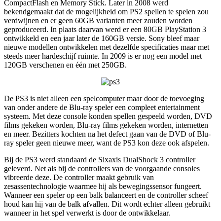
CompactFlash en Memory Stick. Later in 2008 werd
bekendgemaakt dat de mogelijkheid om PS2 spellen te spelen zou
verdwijnen en er geen 60GB varianten meer zouden worden
geproduceerd. In plaats daarvan werd er een 80GB PlayStation 3
ontwikkeld en een jaar later de 160GB versie. Sony bleef maar
nieuwe modellen ontwikkelen met dezelfde specificaties maar met
steeds meer hardeschijf ruimte. In 2009 is er nog een model met
120GB verschenen en één met 250GB.
De PS3 is niet alleen een spelcomputer maar door de toevoeging
van onder andere de Blu-ray speler een compleet entertainment
systeem. Met deze console konden spellen gespeeld worden, DVD
films gekeken worden, Blu-ray films gekeken worden, internetten
en meer. Bezitters kochten na het defect gaan van de DVD of Blu-
ray speler geen nieuwe meer, want de PS3 kon deze ook afspelen.
Bij de PS3 werd standaard de Sixaxis DualShock 3 controller
geleverd. Net als bij de controllers van de voorgaande consoles
vibreerde deze. De controller maakt gebruik van
zesassentechnologie waarmee hij als bewegingssensor fungeert.
Wanneer een speler op een balk balanceert en de controller scheef
houd kan hij van de balk afvallen. Dit wordt echter alleen gebruikt
wanneer in het spel verwerkt is door de ontwikkelaar.