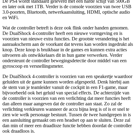
De PS4 wordt standaard geleverd met een harde schijf van 500GB
en later ook met 1TB. Verder is de console voorzien van twee USB
3.0-poorten, Bluetooth, netwerkaansluiting, HDMI, optische audio
en WiFi.
Wat de controller betreft is deze ook flink onder handen genomen.
De DualShock 4-controller heeft een nieuwe vormgeving en is
voorzien van nieuwe extra functies. De grootste verandering is het
aanraakscherm aan de voorkant dat tevens kan worden ingedrukt als
knop. Deze knop is bruikbaar in de games en kunnen extra acties
uitvoeren als ontwikkelaars dit in hun game verwerken. Verder
ondersteunt de controller bewegingsdetectie door middel van een
gyroscoop en versnellingsmeter.
De DualShock 4-controller is voorzien van een speakertje waardoor
geluiden uit de game kunnen worden afgespeeld. Denk hierbij aan
de stem van je teamleider vanuit de cockpit in een F1-game, maar
bijvoorbeeld ook het geluid van special effects. De achterzijde van
de controller is voorzien van een verlichting dat meer functies heeft
dan alleen maar aangeven dat de controller aan staat. Zo zal de
verlichting verkleuren wanneer de accu bijna leeg is of is er snel te
zien wie welk personage bestuurt. Tussen de twee handgrepen in is
een aansluiting gemaakt om een headset op aan te sluiten. Deze zal
dan min of meer een draadloze functie hebben doordat de controller
ook draadloos is.