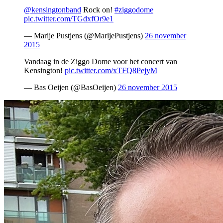
@kensingtonband
Rock on!
#ziggodome
pic.twitter.com/TGdxfOr9e1
— Marije Pustjens (@MarijePustjens)
26 november
2015
Vandaag in de Ziggo Dome voor het concert van
Kensington!
pic.twitter.com/xTFQ8PejyM
— Bas Oeijen (@BasOeijen)
26 november 2015