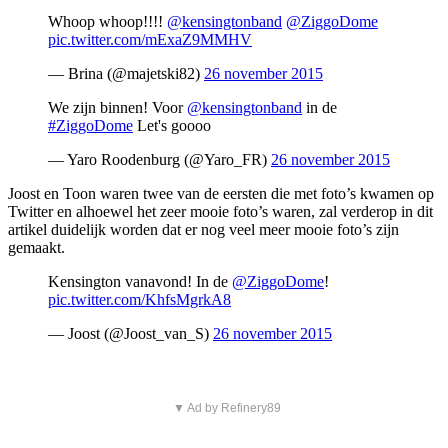
Whoop whoop!!!!
@kensingtonband
@ZiggoDome
pic.twitter.com/mExaZ9MMHV
— Brina (@majetski82)
26 november 2015
We zijn binnen! Voor
@kensingtonband
in de
#ZiggoDome
Let's goooo
— Yaro Roodenburg (@Yaro_FR)
26 november 2015
Joost en Toon waren twee van de eersten die met foto’s kwamen op
Twitter en alhoewel het zeer mooie foto’s waren, zal verderop in dit
artikel duidelijk worden dat er nog veel meer mooie foto’s zijn
gemaakt.
Kensington vanavond! In de
@ZiggoDome
!
pic.twitter.com/KhfsMgrkA8
— Joost (@Joost_van_S)
26 november 2015
▼ Ad by Refinery89