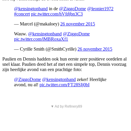
@kensingtonband
in de
@ZiggoDome
@leonier1972
#concert
pic.twitter.com/hVfdjbn3C3
— Marcel (@makaloey)
26 november 2015
Wauw.
@kensingtonband
@ZiggoDome
pic.twitter.com/lMBRoxaXf1
— Cyrille Smith (@SmithCyrille)
26 november 2015
Paulien en Dennis hadden ook hun eerste zeer positieve oordelen al
snel klaar. Paulien deed het af met een simpele top, Dennis voorzag
zijn heerlijke avond van een prachtige foto:
@ZiggoDome
@kensingtonband
zeker! Heerlijke
avond, nu al!
pic.twitter.com/FT28SIj0bI
▼ Ad by Refinery89