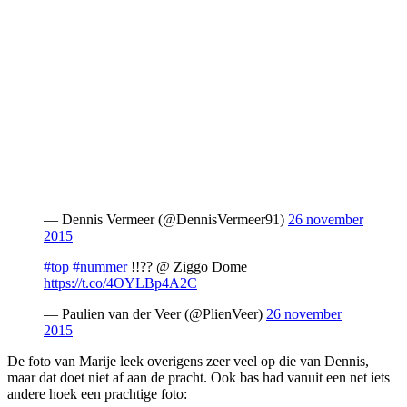
— Dennis Vermeer (@DennisVermeer91)
26 november
2015
#top
#nummer
!!?? @ Ziggo Dome
https://t.co/4OYLBp4A2C
— Paulien van der Veer (@PlienVeer)
26 november
2015
De foto van Marije leek overigens zeer veel op die van Dennis,
maar dat doet niet af aan de pracht. Ook bas had vanuit een net iets
andere hoek een prachtige foto: