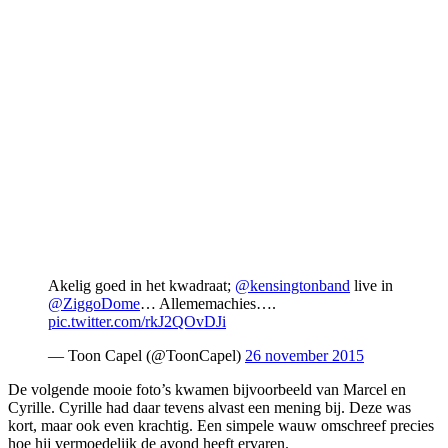
Akelig goed in het kwadraat;
@kensingtonband
live in
@ZiggoDome
… Allememachies….
pic.twitter.com/rkJ2QOvDJi
— Toon Capel (@ToonCapel)
26 november 2015
De volgende mooie foto’s kwamen bijvoorbeeld van Marcel en
Cyrille. Cyrille had daar tevens alvast een mening bij. Deze was
kort, maar ook even krachtig. Een simpele wauw omschreef precies
hoe hij vermoedelijk de avond heeft ervaren.