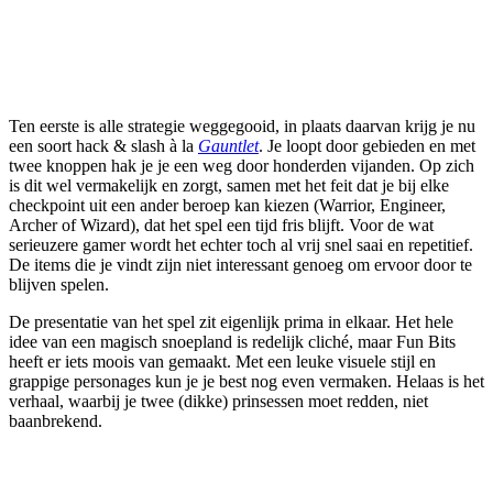
Ten eerste is alle strategie weggegooid, in plaats daarvan krijg je nu
een soort hack & slash à la
Gauntlet
. Je loopt door gebieden en met
twee knoppen hak je je een weg door honderden vijanden. Op zich
is dit wel vermakelijk en zorgt, samen met het feit dat je bij elke
checkpoint uit een ander beroep kan kiezen (Warrior, Engineer,
Archer of Wizard), dat het spel een tijd fris blijft. Voor de wat
serieuzere gamer wordt het echter toch al vrij snel saai en repetitief.
De items die je vindt zijn niet interessant genoeg om ervoor door te
blijven spelen.
De presentatie van het spel zit eigenlijk prima in elkaar. Het hele
idee van een magisch snoepland is redelijk cliché, maar Fun Bits
heeft er iets moois van gemaakt. Met een leuke visuele stijl en
grappige personages kun je je best nog even vermaken. Helaas is het
verhaal, waarbij je twee (dikke) prinsessen moet redden, niet
baanbrekend.