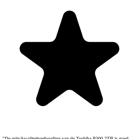
"De prijs/kwaliteitverhouding van de Toshiba P300 2TB is goed.