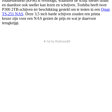
rotatiesnelheid (RPM) is verhoogd, waardoor de schijf sneller draait
en daardoor ook sneller kan lezen en schrijven. Toshiba heeft twee
P300 2TB-schijven ter beschikking gesteld om te testen in een
Qnap
TS-251 NAS
. Deze 3,5 inch harde schijven zouden een prima
keuze zijn voor een NAS gezien de prijs en wat je daarvoor
terugkrijgt.
▼ Ad by Refinery89