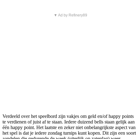
▼ Ad by Refinery89
Verdeeld over het speelbord zijn vakjes om geld en/of happy points
te verdienen of juist af te staan. Iedere duizend bells staan gelijk aan
één happy point. Het laatste en zeker niet onbelangrijkste aspect van
het spel is dat je iedere zondag turnips kunt kopen. Dit zijn een soort
aandelen die gedurende de week (uiterlijk op zaterdag) weer