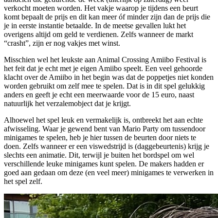
verkocht moeten worden. Het vakje waarop je tijdens een beurt
komt bepaalt de prijs en dit kan meer óf minder zijn dan de prijs die
je in eerste instantie betaalde. In de meetse gevallen lukt het
overigens altijd om geld te verdienen. Zelfs wanneer de markt
“crasht”, zijn er nog vakjes met winst.
Misschien wel het leukste aan Animal Crossing Amiibo Festival is
het feit dat je echt met je eigen Amiibo speelt. Een veel gehoorde
klacht over de Amiibo in het begin was dat de poppetjes niet konden
worden gebruikt om zelf mee te spelen. Dat is in dit spel gelukkig
anders en geeft je echt een meerwaarde voor de 15 euro, naast
natuurlijk het verzalemobject dat je krijgt.
Alhoewel het spel leuk en vermakelijk is, ontbreekt het aan echte
afwisseling. Waar je gewend bent van Mario Party om tussendoor
minigames te spelen, heb je hier tussen de beurten door niets te
doen. Zelfs wanneer er een viswedstrijd is (daggebeurtenis) krijg je
slechts een animatie. Dit, terwijl je buiten het bordspel om wel
verschillende leuke minigames kunt spelen. De makers hadden er
goed aan gedaan om deze (en veel meer) minigames te verwerken in
het spel zelf.