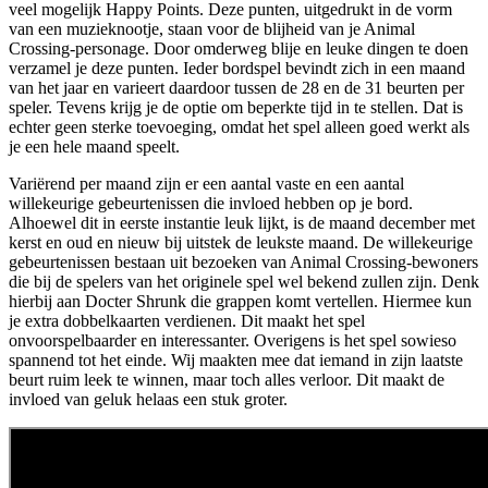
veel mogelijk Happy Points. Deze punten, uitgedrukt in de vorm
van een muzieknootje, staan voor de blijheid van je Animal
Crossing-personage. Door omderweg blije en leuke dingen te doen
verzamel je deze punten. Ieder bordspel bevindt zich in een maand
van het jaar en varieert daardoor tussen de 28 en de 31 beurten per
speler. Tevens krijg je de optie om beperkte tijd in te stellen. Dat is
echter geen sterke toevoeging, omdat het spel alleen goed werkt als
je een hele maand speelt.
Variërend per maand zijn er een aantal vaste en een aantal
willekeurige gebeurtenissen die invloed hebben op je bord.
Alhoewel dit in eerste instantie leuk lijkt, is de maand december met
kerst en oud en nieuw bij uitstek de leukste maand. De willekeurige
gebeurtenissen bestaan uit bezoeken van Animal Crossing-bewoners
die bij de spelers van het originele spel wel bekend zullen zijn. Denk
hierbij aan Docter Shrunk die grappen komt vertellen. Hiermee kun
je extra dobbelkaarten verdienen. Dit maakt het spel
onvoorspelbaarder en interessanter. Overigens is het spel sowieso
spannend tot het einde. Wij maakten mee dat iemand in zijn laatste
beurt ruim leek te winnen, maar toch alles verloor. Dit maakt de
invloed van geluk helaas een stuk groter.