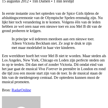
15 augustus 2012
•
Tim Damen
•
1 min leestijd
In eerste instantie zou het optreden van de Spice Girls tijdens de
afsluitingsceremonie van de Olympische Spelen eenmalig zijn. Nu
lijkt hier toch verandering in te komen. Volgens één van de leden
hebben ze wel oren naar een nieuwe toer en zou Mel B dit van de
grond proberen te krijgen.
In principe wil iedereen meedoen aan een nieuwe toer.
Alleen Victoria Beckham niet. Ze zegt te druk te zijn
met maar modelabel in haar vier kinderen.
Een wereldtoer hoeft het voor Mel B niet te worden. Maar steden als
Los Angeles, New York, Chicago en Loden zijn perfecte steden om
in op te treden. Dit dan met of zonder Victoria. Dit omdat eind van
het jaar gaat de musical
Viva Forever
in première in London en rond
die tijd zou een mooie start zijn van de toer. In de musical staan de
hits van de meidengroep centraal. De optredens kunnen mooi de
musical promoten.
Bron:
RadarOnline