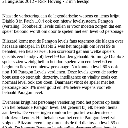
21 augustus 2012
•
Rick Hoving
•
2 min leestijd
Naast de verbetering aan de legendarische wapens en items krijgt
Diablo 3 in Patch 1.0.4 ook een nieuw levelsysteem. Paragon
(vertaling: Toonbeeld) levels zullen er voor moeten zorgen dat een
speler beloond wordt om door te spelen met een level 60 personage.
Blizzard komt met de Paragon levels fans tegemoet die klagen over
het saaie eindspel. In Diablo 2 was het mogelijk om level 99 te
behalen, een hels karwei. Een scorebord gaf aan welke spelers
(slechts een handjevol) level 99 hadden gehaald. Sommige Diablo 3
spelers zien weinig heil in het doorspelen van een level 60 en
beginnen liever een nieuw personage. Nu kunnen level 60’s ook
nog 100 Paragon Levels verdienen. Deze levels geven de speler
bonussen op strength, dexterity, intelligence en vitality zoals een
normaal level ook zou doen. Daarnaast vindt de speler met het
personage ook 3% meer goud en 3% betere wapens voor elk
behaald Paragon level.
Eveneens krijgt het personage versiering rond het portret op basis
van het behaalde Paragon level. Dit gebeurt bij elk bereikt tiental
aan levels. De versieringen rondom het portret worden steeds
indrukwekkender. Het behalen van het eerste Paragon level zal
volgens Blizzard even lang duren als de tijd die tussen level 59 en
60 zit. De hoogste Paragon levels zullen daarmee alleen bereikt