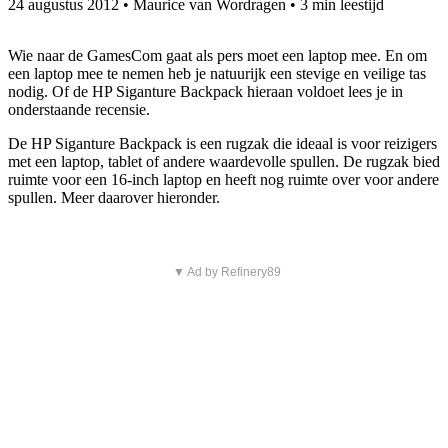
24 augustus 2012
•
Maurice van Wordragen
•
3 min leestijd
Wie naar de GamesCom gaat als pers moet een laptop mee. En om
een laptop mee te nemen heb je natuurijk een stevige en veilige tas
nodig. Of de HP Siganture Backpack hieraan voldoet lees je in
onderstaande recensie.
De HP Siganture Backpack is een rugzak die ideaal is voor reizigers
met een laptop, tablet of andere waardevolle spullen. De rugzak bied
ruimte voor een 16-inch laptop en heeft nog ruimte over voor andere
spullen. Meer daarover hieronder.
▼ Ad by Refinery89