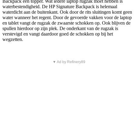
Backpack een topper. Wat iedere laptop rugzak moet hebben is
waterbestendigheid. De HP Signature Backpack is helemaal
waterdicht aan de buitenkant. Ook door de rits sluitingen komt geen
water wanneer het regent. Door de gevoerde vakken voor de laptop
en tablet vangt de rugzak de zwaarste schokken op. Ook blijven de
spullen hierdoor op zijn plek. De onderkant van de rugzak is
verstevigd en vangt daardoor goed de schokken op bij het
wegzetten.
▼ Ad by Refinery89