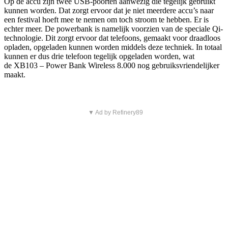
Op de accu zijn twee USB-poorten aanwezig die tegelijk gebruikt
kunnen worden. Dat zorgt ervoor dat je niet meerdere accu’s naar
een festival hoeft mee te nemen om toch stroom te hebben. Er is
echter meer. De powerbank is namelijk voorzien van de speciale Qi-
technologie. Dit zorgt ervoor dat telefoons, gemaakt voor draadloos
opladen, opgeladen kunnen worden middels deze techniek. In totaal
kunnen er dus drie telefoon tegelijk opgeladen worden, wat
de XB103 – Power Bank Wireless 8.000 nog gebruiksvriendelijker
maakt.
▼ Ad by Refinery89