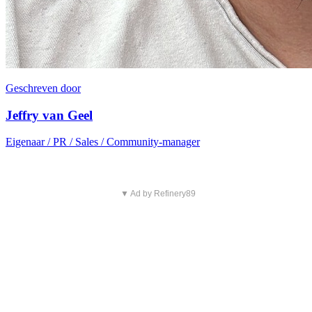
Geschreven door
Jeffry van Geel
Eigenaar / PR / Sales / Community-manager
▼ Ad by Refinery89