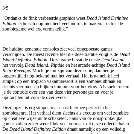
3/5
"Ondanks de flink verbeterde graphics weet
Dead Island Definitve
Edition
technisch nog niet heel veel indruk te maken. Toch is de
zombiegame wel erg vermakelijk."
De huidige generatie consoles ziet veel opgepoetste games
verschijnen. De meest recente titel die deze traditie volgt is de
Dead
Island Definitve Edition
. Deze game bevat de eerste
Dead Island
,
het vervolg
Dead Island: Riptide
en het arcade-achtige
Dead Island
Retro Revenge
. Mocht je fan zijn van deze serie, dan ben je
ongetwijfeld nog bekend met het verhaal. Het is namelijk heel
simpel; op een tropisch vakantieresort is een zombieuitbraak en
slechts vier mensen blijken immuun voor het virus. Als speler neem
je de controle over een van deze vier personages en voer je
opdrachten uit voor de overlevers.
Deze opzet is erg simpel, maar past hiermee perfect in het
zombiegenre. Het verhaal dient slechts als excuus om veel zombies
op creatieve wijze uit te schakelen. Fans van de oorspronkelijke
games zullen zeker weer flink veel vermaak uit deze collectie halen.
De
Dead Island Definitve Edition
draait namelijk op een volledig