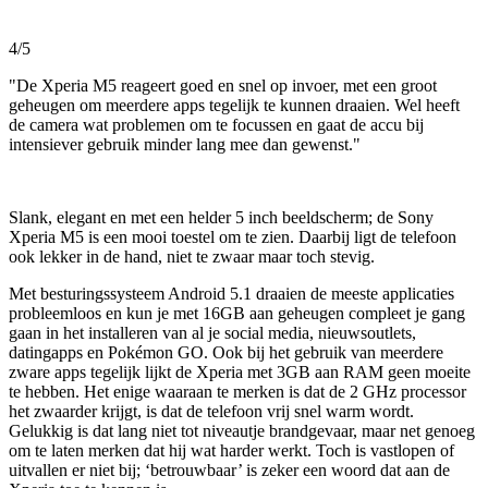
4/5
"De Xperia M5 reageert goed en snel op invoer, met een groot
geheugen om meerdere apps tegelijk te kunnen draaien. Wel heeft
de camera wat problemen om te focussen en gaat de accu bij
intensiever gebruik minder lang mee dan gewenst."
Slank, elegant en met een helder 5 inch beeldscherm; de Sony
Xperia M5 is een mooi toestel om te zien. Daarbij ligt de telefoon
ook lekker in de hand, niet te zwaar maar toch stevig.
Met besturingssysteem Android 5.1 draaien de meeste applicaties
probleemloos en kun je met 16GB aan geheugen compleet je gang
gaan in het installeren van al je social media, nieuwsoutlets,
datingapps en Pokémon GO. Ook bij het gebruik van meerdere
zware apps tegelijk lijkt de Xperia met 3GB aan RAM geen moeite
te hebben. Het enige waaraan te merken is dat de 2 GHz processor
het zwaarder krijgt, is dat de telefoon vrij snel warm wordt.
Gelukkig is dat lang niet tot niveautje brandgevaar, maar net genoeg
om te laten merken dat hij wat harder werkt. Toch is vastlopen of
uitvallen er niet bij; ‘betrouwbaar’ is zeker een woord dat aan de