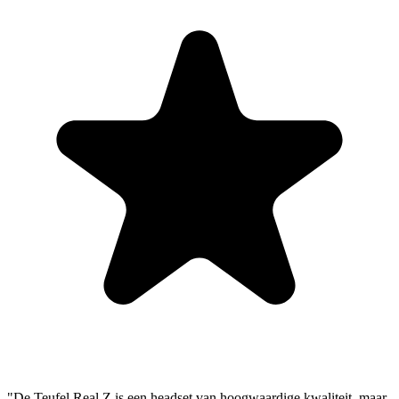
"De Teufel Real Z is een headset van hoogwaardige kwaliteit, maar