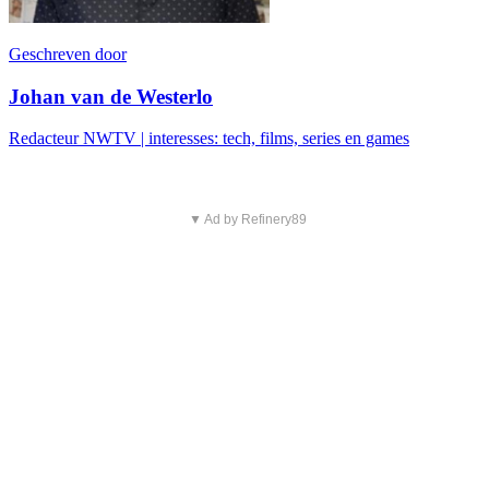
Geschreven door
Johan van de Westerlo
Redacteur NWTV | interesses: tech, films, series en games
▼ Ad by Refinery89