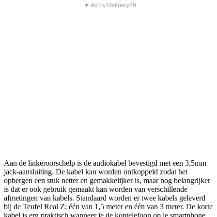
▼ Ad by Refinery89
Aan de linkeroorschelp is de audiokabel bevestigd met een 3,5mm
jack-aansluiting. De kabel kan worden ontkoppeld zodat het
opbergen een stuk netter en gemakkelijker is, maar nog belangrijker
is dat er ook gebruik gemaakt kan worden van verschillende
afmetingen van kabels. Standaard worden er twee kabels geleverd
bij de Teufel Real Z; één van 1,5 meter en één van 3 meter. De korte
kabel is erg praktisch wanneer je de koptelefoon op je smartphone