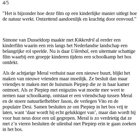
4/5
"Het is bijzonder hoe deze film op een kinderlijke manier uitlegt hoe
de natuur werkt. Ontzettend aandoenlijk en krachtig door eenvoud."
Simone van Dusseldorp maakte met
Kikkerdril
al eerder een
kinderfilm waarin een reis langs het Nederlandse landschap een
belangrijke rol speelde. Nu is daar
Uilenbal
, een uitermate schattige
film waarbij een groepje kinderen tijdens een schoolkamp het bos
ontdekt.
Als de achtjarige Meral verhuist naar een nieuwe buurt, blijkt het
maken van nieuwe vrienden maar moeilijk. Ze besluit dan maar
vriendjes te maken met de huismuis Piepiep die ze in haar kamer
ontmoet. Als ze Piepiep met enigszins wat moeite mee weet te
nemen naar schoolkamp, ontstaat er een vriendschap tussen Meral
en de stoere natuurliefhebber Jason, de verlegen Vito en de
populaire Desi. Samen besluiten ze om Piepiep in het bos vrij te
laten, want ‘daar wordt hij echt gelukkiger van’, maar dan wordt hij
voor hun neus door een uil gegrepen. Meral is zo verdrietig dat ze
met z’n vieren besluiten de uilenbal met Piepiep erin te gaan zoeken
in het bos.