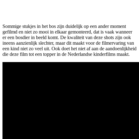
Sommige stukjes in het bos zijn duidelijk op een ander moment
gefilmd en niet zo mooi in elkaar gemonteerd, dat is vaak wanneer
er een bosdier in beeld komt. De kwaliteit van deze shots zijn ook
ineens aanzienlijk slechter, maar dit maakt voor de filmervaring van
een kind niet zo veel uit. Ook doet het niet af aan de aandoenlijkheid
die deze film tot een topper in de Nederlandse kinderfilms maakt.