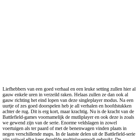
Liefhebbers van een goed verhaal en een leuke setting zullen hier al
gauw enkele uren in verzeild raken. Helaas zullen ze dan ook al
gauw richting het eind lopen van deze singleplayer modus. Na een
uurtje of zes goed doorspelen heb je all verhalen en hoofdstukken
achter de rug. Dit is erg kort, maar krachtig. Nu is de kracht van de
Battlefield-games voornamelijk de mutliplayer en ook deze is zoals
we gewend zijn van de serie. Enorme veldslagen in zowel
voertuigen als ter paard of met de benenwagen vinden plaats in
negen verschillende maps. In de laatste delen uit de Battlefield-serie
zijn vrijwel elke keer dezelfde multiplayermodi gebruikt. De