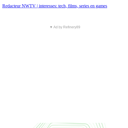
Redacteur NWTV | interesses: tech, films, series en games
▼ Ad by Refinery89