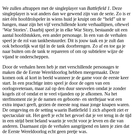
We zullen aftrappen met de singleplayer van
Battlefield 1
. Deze
singleplayer is wat anders dan we gewend zijn van de serie. Zo is er
niet één hoofdrolspeler in wiens huid je kruipt om de “held” uit te
hangen, maar zijn het vijf verschillende korte verhaallijnen, oftewel
‘War Stories’. Daarbij speel je in elke War Story, bestaande uit een
aantal hoofdstukken, een ander personage. In een van de verhalen
speel je de rol van tankbestuurder. Dit is jouw taak en je zult dan
ook behoorlijk wat tijd in de tank doorbrengen. Zo af en toe ga je
naar buiten om de tank te repareren of om op subtielere wijze de
vijand te onderscheppen.
Door de verhalen heen heb je met verschillende personages te
maken die de Eerste Wereldoorlog hebben meegemaakt. Deze
komen ook al kort in beeld wanneer je de game voor de eerste keer
start. In een prachtige intro speel je door de ogen van een
oorlogsveteraan, maar zal op den duur sneuvelen omdat je zonder
kogels zit of omdat er te veel vijanden op je afkomen. Na het
sterfmoment zie je de namen en geboorte- en sterftejaar wat een
extra impact geeft, gezien de meeste nog maar jonge knapen waren.
De omgeving en de setting waarin Battlefield 1 zich afspeelt ziet er
spectaculair uit. Het geeft je echt het gevoel dat je ver terug in de tijd
in een strijd bent beland waarin je vecht voor je leven en die van
anderen. Daarnaast zijn de verhalen aangrijpend en laten je zien dat
de Eerste Wereldoorlog echt geen pretje was.