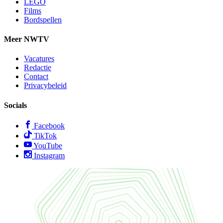
LEGO
Films
Bordspellen
Meer NWTV
Vacatures
Redactie
Contact
Privacybeleid
Socials
Facebook
TikTok
YouTube
Instagram