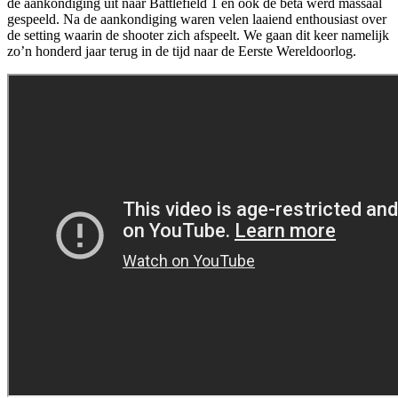
de aankondiging uit naar Battlefield 1 en ook de beta werd massaal
gespeeld. Na de aankondiging waren velen laaiend enthousiast over
de setting waarin de shooter zich afspeelt. We gaan dit keer namelijk
zo’n honderd jaar terug in de tijd naar de Eerste Wereldoorlog.