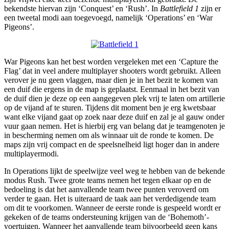
bekendste hiervan zijn ‘Conquest’ en ‘Rush’. In
Battlefield 1
zijn er
een tweetal modi aan toegevoegd, namelijk ‘Operations’ en ‘War
Pigeons’.
War Pigeons kan het best worden vergeleken met een ‘Capture the
Flag’ dat in veel andere multiplayer shooters wordt gebruikt. Alleen
verover je nu geen vlaggen, maar dien je in het bezit te komen van
een duif die ergens in de map is geplaatst. Eenmaal in het bezit van
de duif dien je deze op een aangegeven plek vrij te laten om artillerie
op de vijand af te sturen. Tijdens dit moment ben je erg kwetsbaar
want elke vijand gaat op zoek naar deze duif en zal je al gauw onder
vuur gaan nemen. Het is hierbij erg van belang dat je teamgenoten je
in bescherming nemen om als winnaar uit de ronde te komen. De
maps zijn vrij compact en de speelsnelheid ligt hoger dan in andere
multiplayermodi.
In Operations lijkt de speelwijze veel weg te hebben van de bekende
modus Rush. Twee grote teams nemen het tegen elkaar op en de
bedoeling is dat het aanvallende team twee punten veroverd om
verder te gaan. Het is uiteraard de taak aan het verdedigende team
om dit te voorkomen. Wanneer de eerste ronde is gespeeld wordt er
gekeken of de teams ondersteuning krijgen van de ‘Bohemoth’-
voertuigen. Wanneer het aanvallende team bijvoorbeeld geen kans