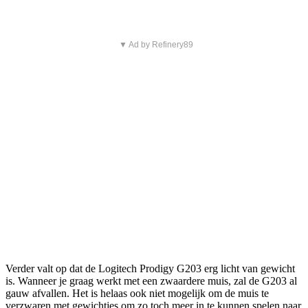
▼ Ad by Refinery89
Verder valt op dat de Logitech Prodigy G203 erg licht van gewicht
is. Wanneer je graag werkt met een zwaardere muis, zal de G203 al
gauw afvallen. Het is helaas ook niet mogelijk om de muis te
verzwaren met gewichtjes om zo toch meer in te kunnen spelen naar