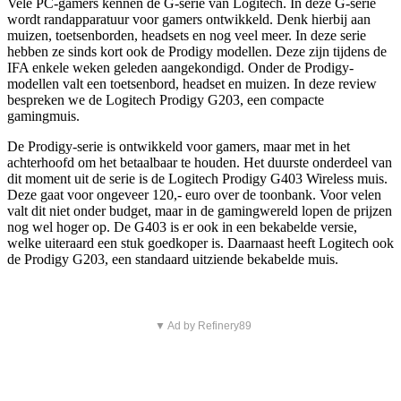
Vele PC-gamers kennen de G-serie van Logitech. In deze G-serie
wordt randapparatuur voor gamers ontwikkeld. Denk hierbij aan
muizen, toetsenborden, headsets en nog veel meer. In deze serie
hebben ze sinds kort ook de Prodigy modellen. Deze zijn tijdens de
IFA enkele weken geleden aangekondigd. Onder de Prodigy-
modellen valt een toetsenbord, headset en muizen. In deze review
bespreken we de Logitech Prodigy G203, een compacte
gamingmuis.
De Prodigy-serie is ontwikkeld voor gamers, maar met in het
achterhoofd om het betaalbaar te houden. Het duurste onderdeel van
dit moment uit de serie is de Logitech Prodigy G403 Wireless muis.
Deze gaat voor ongeveer 120,- euro over de toonbank. Voor velen
valt dit niet onder budget, maar in de gamingwereld lopen de prijzen
nog wel hoger op. De G403 is er ook in een bekabelde versie,
welke uiteraard een stuk goedkoper is. Daarnaast heeft Logitech ook
de Prodigy G203, een standaard uitziende bekabelde muis.
▼ Ad by Refinery89