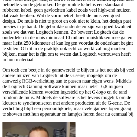
behoefte van de gebruiker. De gebruikte kabel is een standaard
rubberen kabel, geen gevlochten kabel zoals veel high-end muizen
dat vaak hebben. Wat de vorm betreft heeft de muis een goed
design. De muis is niet te groot en ook niet te klein, het design past
precies in je hand. De gebruikte onderdelen zijn van goed kwaliteit
zoals we dat van Logitech kennen. Zo beweert Logitech dat de
onderdelen in de muis minimaal 10 miljoen muisklikken mee gat en
maar liefst 250 kilometer af kan leggen voordat de onderkant begint
te slijten. Of dit in de praktijk ook echt zo werkt zal nog moeten
blijken, maar het is fijn om te weten dat Logitech vertrouwen heeft
in hun materiaal.
Om toch een beetje in de gamewereld te blijven is het net als bij veel
andere muizen van Logitech uit de G-serie, mogelijk om de
aanwezig RGB-verlichting aan te passen naar eigen wens. Middels
de Logitech Gaming Software kunnen maar liefst 16,8 miljoen
verschillende kleuren worden ingesteld op het G-logo en de rand
rondom de muis. Middels de software is het tevens mogelijk om de
kleuren te synchroniseren met andere producten uit de G-serie. De
verlichting blijft een persoonlijk iets, maar vele gamers lopen graag
te showen met hun apparatuur en lampjes horen daar nu eenmaal bij.