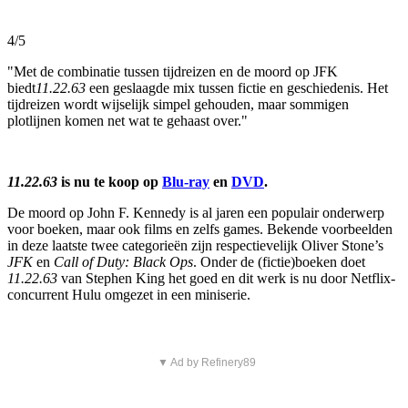
4/5
"Met de combinatie tussen tijdreizen en de moord op JFK
biedt
11.22.63
een geslaagde mix tussen fictie en geschiedenis. Het
tijdreizen wordt wijselijk simpel gehouden, maar sommigen
plotlijnen komen net wat te gehaast over."
11.22.63
is nu te koop op
Blu-ray
en
DVD
.
De moord op John F. Kennedy is al jaren een populair onderwerp
voor boeken, maar ook films en zelfs games. Bekende voorbeelden
in deze laatste twee categorieën zijn respectievelijk Oliver Stone’s
JFK
en
Call of Duty: Black Ops
. Onder de (fictie)boeken doet
11.22.63
van Stephen King het goed en dit werk is nu door Netflix-
concurrent Hulu omgezet in een miniserie.
▼ Ad by Refinery89