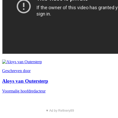
Geschreven door
Aloys van Outersterp
Voormalig hoofdredacteur
▼ Ad by Refinery89