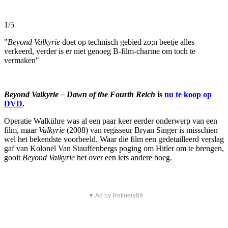
1/5
"
Beyond Valkyrie
doet op technisch gebied zo;n beetje alles
verkeerd, verder is er niet genoeg B-film-charme om toch te
vermaken"
Beyond Valkyrie – Dawn of the Fourth Reich
is
nu te koop op
DVD
.
Operatie Walkühre was al een paar keer eerder onderwerp van een
film, maar
Valkyrie
(2008) van regisseur Bryan Singer is misschien
wel het bekendste voorbeeld. Waar die film een gedetailleerd verslag
gaf van Kolonel Van Stauffenbergs poging om Hitler om te brengen,
gooit
Beyond Valkyrie
het over een iets andere boeg.
▼ Ad by Refinery89