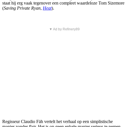
staat hij erg vaak tegenover een compleet waardeloze Tom Sizemore
(
Saving Private Ryan
,
Heat
).
▼ Ad by Refinery89
Regisseur Claudio Fäh vertelt het verhaal op een simplistische
manier zonder flair. Het is op geen enkele manier serieus te nemen.