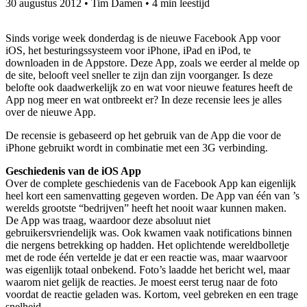
30 augustus 2012
•
Tim Damen
•
4 min leestijd
Sinds vorige week donderdag is de nieuwe Facebook App voor
iOS, het besturingssysteem voor iPhone, iPad en iPod, te
downloaden in de Appstore. Deze App, zoals we eerder al melde op
de site, belooft veel sneller te zijn dan zijn voorganger. Is deze
belofte ook daadwerkelijk zo en wat voor nieuwe features heeft de
App nog meer en wat ontbreekt er? In deze recensie lees je alles
over de nieuwe App.
De recensie is gebaseerd op het gebruik van de App die voor de
iPhone gebruikt wordt in combinatie met een 3G verbinding.
Geschiedenis van de iOS App
Over de complete geschiedenis van de Facebook App kan eigenlijk
heel kort een samenvatting gegeven worden. De App van één van ’s
werelds grootste “bedrijven” heeft het nooit waar kunnen maken.
De App was traag, waardoor deze absoluut niet
gebruikersvriendelijk was. Ook kwamen vaak notifications binnen
die nergens betrekking op hadden. Het oplichtende wereldbolletje
met de rode één vertelde je dat er een reactie was, maar waarvoor
was eigenlijk totaal onbekend. Foto’s laadde het bericht wel, maar
waarom niet gelijk de reacties. Je moest eerst terug naar de foto
voordat de reactie geladen was. Kortom, veel gebreken en een trage
snelheid.