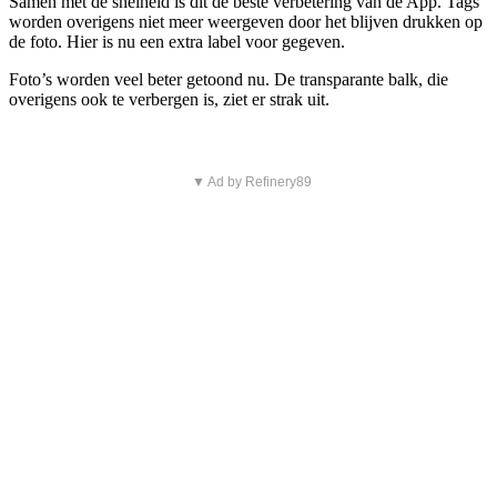
Samen met de snelheid is dit de beste verbetering van de App. Tags
worden overigens niet meer weergeven door het blijven drukken op
de foto. Hier is nu een extra label voor gegeven.
Foto’s worden veel beter getoond nu. De transparante balk, die
overigens ook te verbergen is, ziet er strak uit.
▼ Ad by Refinery89