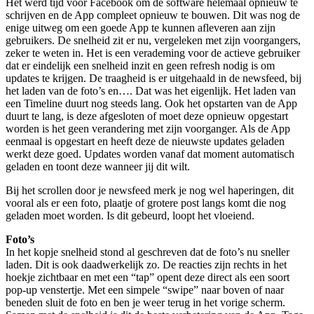
Het werd tijd voor Facebook om de software helemaal opnieuw te
schrijven en de App compleet opnieuw te bouwen. Dit was nog de
enige uitweg om een goede App te kunnen afleveren aan zijn
gebruikers. De snelheid zit er nu, vergeleken met zijn voorgangers,
zeker te weten in. Het is een verademing voor de actieve gebruiker
dat er eindelijk een snelheid inzit en geen refresh nodig is om
updates te krijgen. De traagheid is er uitgehaald in de newsfeed, bij
het laden van de foto’s en…. Dat was het eigenlijk. Het laden van
een Timeline duurt nog steeds lang. Ook het opstarten van de App
duurt te lang, is deze afgesloten of moet deze opnieuw opgestart
worden is het geen verandering met zijn voorganger. Als de App
eenmaal is opgestart en heeft deze de nieuwste updates geladen
werkt deze goed. Updates worden vanaf dat moment automatisch
geladen en toont deze wanneer jij dit wilt.
Bij het scrollen door je newsfeed merk je nog wel haperingen, dit
vooral als er een foto, plaatje of grotere post langs komt die nog
geladen moet worden. Is dit gebeurd, loopt het vloeiend.
Foto’s
In het kopje snelheid stond al geschreven dat de foto’s nu sneller
laden. Dit is ook daadwerkelijk zo. De reacties zijn rechts in het
hoekje zichtbaar en met een “tap” opent deze direct als een soort
pop-up venstertje. Met een simpele “swipe” naar boven of naar
beneden sluit de foto en ben je weer terug in het vorige scherm.