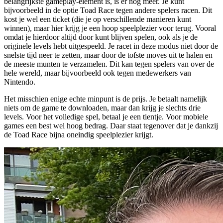
belangrijkste gameplay-element is, is er nog meer. Je kunt
bijvoorbeeld in de optie Toad Race tegen andere spelers racen. Dit
kost je wel een ticket (die je op verschillende manieren kunt
winnen), maar hier krijg je een hoop speelplezier voor terug. Vooral
omdat je hierdoor altijd door kunt blijven spelen, ook als je de
originele levels hebt uitgespeeld. Je racet in deze modus niet door de
snelste tijd neer te zetten, maar door de tofste moves uit te halen en
de meeste munten te verzamelen. Dit kan tegen spelers van over de
hele wereld, maar bijvoorbeeld ook tegen medewerkers van
Nintendo.
Het misschien enige echte minpunt is de prijs. Je betaalt namelijk
niets om de game te downloaden, maar dan krijg je slechts drie
levels. Voor het volledige spel, betaal je een tientje. Voor mobiele
games een best wel hoog bedrag. Daar staat tegenover dat je dankzij
de Toad Race bijna oneindig speelplezier krijgt.