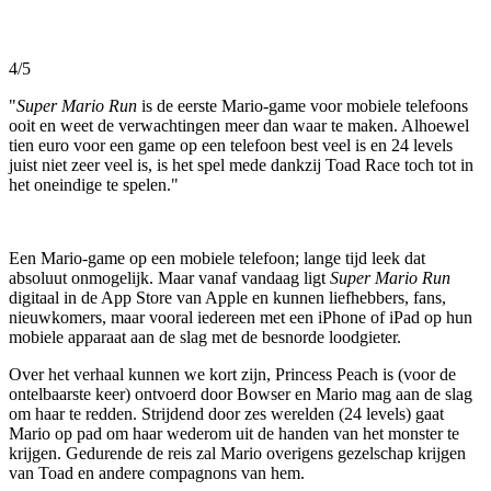
4/5
"
Super Mario Run
is de eerste Mario-game voor mobiele telefoons
ooit en weet de verwachtingen meer dan waar te maken. Alhoewel
tien euro voor een game op een telefoon best veel is en 24 levels
juist niet zeer veel is, is het spel mede dankzij Toad Race toch tot in
het oneindige te spelen."
Een Mario-game op een mobiele telefoon; lange tijd leek dat
absoluut onmogelijk. Maar vanaf vandaag ligt
Super Mario Run
digitaal in de App Store van Apple en kunnen liefhebbers, fans,
nieuwkomers, maar vooral iedereen met een iPhone of iPad op hun
mobiele apparaat aan de slag met de besnorde loodgieter.
Over het verhaal kunnen we kort zijn, Princess Peach is (voor de
ontelbaarste keer) ontvoerd door Bowser en Mario mag aan de slag
om haar te redden. Strijdend door zes werelden (24 levels) gaat
Mario op pad om haar wederom uit de handen van het monster te
krijgen. Gedurende de reis zal Mario overigens gezelschap krijgen
van Toad en andere compagnons van hem.