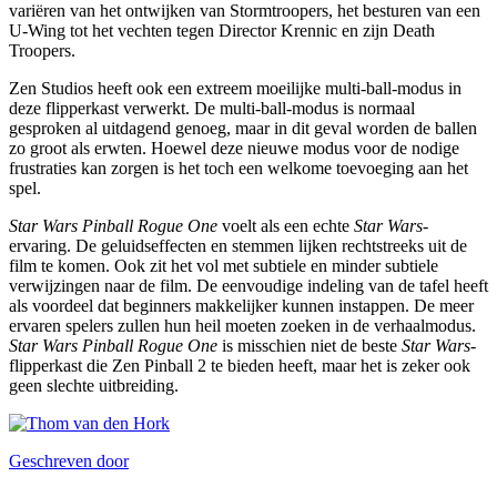
variëren van het ontwijken van Stormtroopers, het besturen van een
U-Wing tot het vechten tegen Director Krennic en zijn Death
Troopers.
Zen Studios heeft ook een extreem moeilijke multi-ball-modus in
deze flipperkast verwerkt. De multi-ball-modus is normaal
gesproken al uitdagend genoeg, maar in dit geval worden de ballen
zo groot als erwten. Hoewel deze nieuwe modus voor de nodige
frustraties kan zorgen is het toch een welkome toevoeging aan het
spel.
Star Wars Pinball Rogue One
voelt als een echte
Star Wars
-
ervaring. De geluidseffecten en stemmen lijken rechtstreeks uit de
film te komen. Ook zit het vol met subtiele en minder subtiele
verwijzingen naar de film. De eenvoudige indeling van de tafel heeft
als voordeel dat beginners makkelijker kunnen instappen. De meer
ervaren spelers zullen hun heil moeten zoeken in de verhaalmodus.
Star Wars Pinball Rogue One
is misschien niet de beste
Star Wars
-
flipperkast die Zen Pinball 2 te bieden heeft, maar het is zeker ook
geen slechte uitbreiding.
Geschreven door