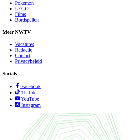
Pokémon
LEGO
Films
Bordspellen
Meer NWTV
Vacatures
Redactie
Contact
Privacybeleid
Socials
Facebook
TikTok
YouTube
Instagram