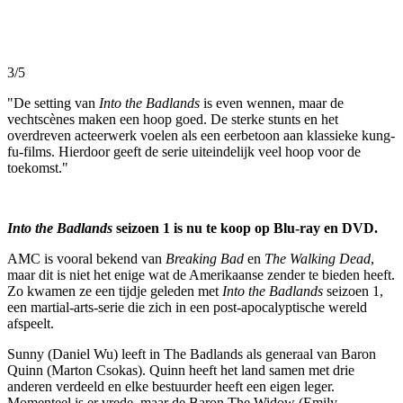
3/5
"De setting van
Into the Badlands
is even wennen, maar de
vechtscènes maken een hoop goed. De sterke stunts en het
overdreven acteerwerk voelen als een eerbetoon aan klassieke kung-
fu-films. Hierdoor geeft de serie uiteindelijk veel hoop voor de
toekomst."
Into the Badlands
seizoen 1 is nu te koop op Blu-ray en DVD.
AMC is vooral bekend van
Breaking Bad
en
The Walking Dead
,
maar dit is niet het enige wat de Amerikaanse zender te bieden heeft.
Zo kwamen ze een tijdje geleden met
Into the Badlands
seizoen 1,
een martial-arts-serie die zich in een post-apocalyptische wereld
afspeelt.
Sunny (Daniel Wu) leeft in The Badlands als generaal van Baron
Quinn (Marton Csokas). Quinn heeft het land samen met drie
anderen verdeeld en elke bestuurder heeft een eigen leger.
Momenteel is er vrede, maar de Baron The Widow (Emily