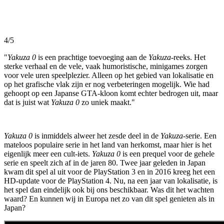
4/5
"
Yakuza 0
is een prachtige toevoeging aan de
Yakuza
-reeks. Het
sterke verhaal en de vele, vaak humoristische, minigames zorgen
voor vele uren speelplezier. Alleen op het gebied van lokalisatie en
op het grafische vlak zijn er nog verbeteringen mogelijk. Wie had
gehoopt op een Japanse GTA-kloon komt echter bedrogen uit, maar
dat is juist wat
Yakuza 0
zo uniek maakt."
Yakuza 0
is inmiddels alweer het zesde deel in de
Yakuza
-serie. Een
mateloos populaire serie in het land van herkomst, maar hier is het
eigenlijk meer een cult-iets.
Yakuza 0
is een prequel voor de gehele
serie en speelt zich af in de jaren 80. Twee jaar geleden in Japan
kwam dit spel al uit voor de PlayStation 3 en in 2016 kreeg het een
HD-update voor de PlayStation 4. Nu, na een jaar van lokalisatie, is
het spel dan eindelijk ook bij ons beschikbaar. Was dit het wachten
waard? En kunnen wij in Europa net zo van dit spel genieten als in
Japan?