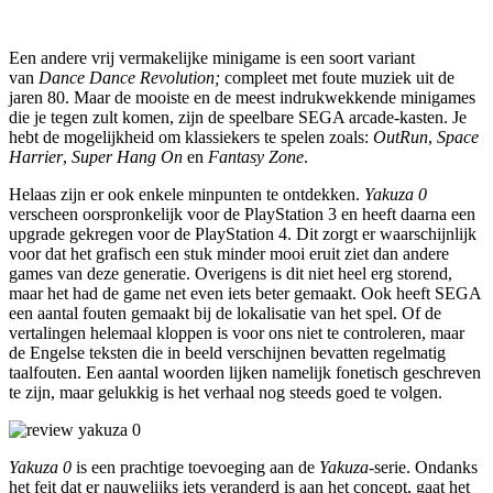
Een andere vrij vermakelijke minigame is een soort variant
van
Dance Dance Revolution;
compleet met foute muziek uit de
jaren 80.
Maar de mooiste en de meest indrukwekkende minigames
die je tegen zult komen, zijn de speelbare SEGA arcade-kasten. Je
hebt de mogelijkheid om klassiekers te spelen zoals:
OutRun
,
Space
Harrier
,
Super Hang
On
en
Fantasy Zone
.
Helaas zijn er ook enkele minpunten te ontdekken.
Yakuza 0
verscheen oorspronkelijk voor de PlayStation 3 en heeft daarna een
upgrade gekregen voor de PlayStation 4. Dit zorgt er waarschijnlijk
voor dat het grafisch een stuk minder mooi eruit ziet dan andere
games van deze generatie. Overigens is dit niet heel erg storend,
maar het had de game net even iets beter gemaakt. Ook heeft SEGA
een aantal fouten gemaakt bij de lokalisatie van het spel. Of de
vertalingen helemaal kloppen is voor ons niet te controleren, maar
de Engelse teksten die in beeld verschijnen bevatten regelmatig
taalfouten. Een aantal woorden lijken namelijk fonetisch geschreven
te zijn, maar gelukkig is het verhaal nog steeds goed te volgen.
Yakuza 0
is een prachtige toevoeging aan de
Yakuza
-serie. Ondanks
het feit dat er nauwelijks iets veranderd is aan het concept, gaat het