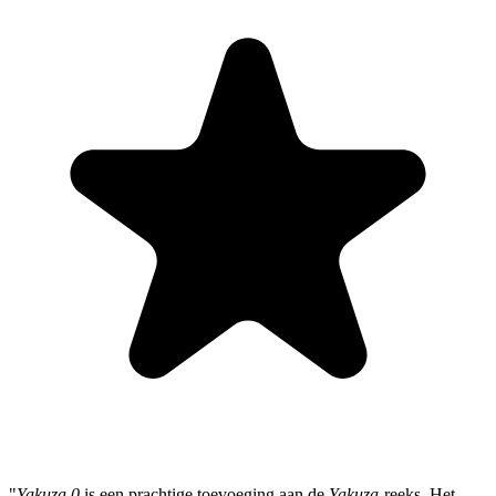
"
Yakuza 0
is een prachtige toevoeging aan de
Yakuza
-reeks. Het