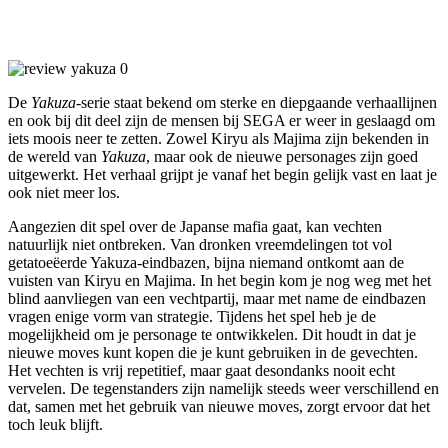
De
Yakuza
-serie staat bekend om sterke en diepgaande verhaallijnen
en ook bij dit deel zijn de mensen bij SEGA er weer in geslaagd om
iets moois neer te zetten. Zowel Kiryu als Majima zijn bekenden in
de wereld van
Yakuza
, maar ook de nieuwe personages zijn goed
uitgewerkt. Het verhaal grijpt je vanaf het begin gelijk vast en laat je
ook niet meer los.
Aangezien dit spel over de Japanse mafia gaat, kan vechten
natuurlijk niet ontbreken. Van dronken vreemdelingen tot vol
getatoeëerde Yakuza-eindbazen, bijna niemand ontkomt aan de
vuisten van Kiryu en Majima. In het begin kom je nog weg met het
blind aanvliegen van een vechtpartij, maar met name de eindbazen
vragen enige vorm van strategie. Tijdens het spel heb je de
mogelijkheid om je personage te ontwikkelen. Dit houdt in dat je
nieuwe moves kunt kopen die je kunt gebruiken in de gevechten.
Het vechten is vrij repetitief, maar gaat desondanks nooit echt
vervelen. De tegenstanders zijn namelijk steeds weer verschillend en
dat, samen met het gebruik van nieuwe moves, zorgt ervoor dat het
toch leuk blijft.