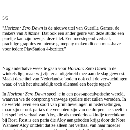
5/5
"
Horizon: Zero Dawn
is de nieuwe titel van Guerilla Games, de
makers van
Killzone
. Dat ook een ander genre van deze studio een
pareltje kan zijn bewijst deze titel. Een meeslepend verhaal,
prachtige graphics en intense gameplay maken dit een must-have
voor iedere PlayStation 4-bezitter."
Nog anderhalve week te gaan voor
Horizon: Zero Dawn
in de
winkels ligt, maar wij zijn er al uitgebreid mee aan de slag geweest.
Maakt deze titel van Nederlandse bodem ook echt de verwachtingen
waar, of valt het uiteindelijk toch allemaal een beetje tegen?
In
Horizon: Zero Dawn
speel je in een post-apocalyptische wereld,
waarvan we de oorsprong vanwege spoilers niet zullen verraden. In
de wereld leven een soort van primitievelingen in nederzettingen,
maar zijn er ook paria’s die verstoten zijn van de dorpen. Je speelt in
het spel het verhaal van Aloy, die als moederloos kindje terechtkomt
bij Rost. Rost is een paria die Aloy aangeboden krijgt door de Nora.
Wanneer Aloy ontdekt dat ze alleen het verhaal van haar moeder