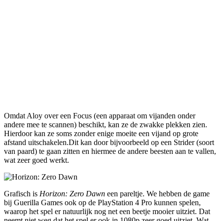
Omdat Aloy over een Focus (een apparaat om vijanden onder
andere mee te scannen) beschikt, kan ze de zwakke plekken zien.
Hierdoor kan ze soms zonder enige moeite een vijand op grote
afstand uitschakelen.Dit kan door bijvoorbeeld op een Strider (soort
van paard) te gaan zitten en hiermee de andere beesten aan te vallen,
wat zeer goed werkt.
Grafisch is
Horizon: Zero Dawn
een pareltje. We hebben de game
bij Guerilla Games ook op de PlayStation 4 Pro kunnen spelen,
waarop het spel er natuurlijk nog net een beetje mooier uitziet. Dat
neemt niet weg dat het spel er ook in 1080p zeer goed uitziet. Wat