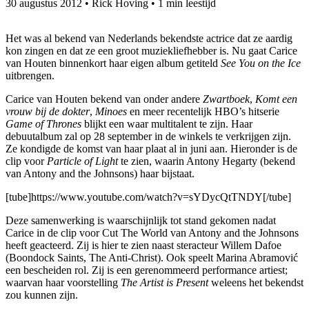
30 augustus 2012
•
Rick Hoving
•
1 min leestijd
Het was al bekend van Nederlands bekendste actrice dat ze aardig
kon zingen en dat ze een groot muziekliefhebber is. Nu gaat Carice
van Houten binnenkort haar eigen album getiteld
See You on the Ice
uitbrengen.
Carice van Houten bekend van onder andere
Zwartboek
,
Komt een
vrouw bij de dokter
,
Minoes
en meer recentelijk HBO’s hitserie
Game of Thrones
blijkt een waar multitalent te zijn. Haar
debuutalbum zal op 28 september in de winkels te verkrijgen zijn.
Ze kondigde de komst van haar plaat al in juni aan. Hieronder is de
clip voor
Particle of Light
te zien, waarin Antony Hegarty (bekend
van Antony and the Johnsons) haar bijstaat.
[tube]https://www.youtube.com/watch?v=sYDycQtTNDY[/tube]
Deze samenwerking is waarschijnlijk tot stand gekomen nadat
Carice in de clip voor Cut The World van Antony and the Johnsons
heeft geacteerd. Zij is hier te zien naast steracteur Willem Dafoe
(Boondock Saints, The Anti-Christ). Ook speelt Marina Abramović
een bescheiden rol. Zij is een gerenommeerd performance artiest;
waarvan haar voorstelling
The Artist is Present
weleens het bekendst
zou kunnen zijn.