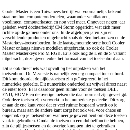
Cooler Master is een Taiwanees bedrijf wat voornamelijk bekend
staat om hun computeronderdelen, waaronder ventilatoren,
voedingen, computerkasten en nog veel meer. Ongeveer negen jaar
geleden werd dochterbedrijf CM Storm opgericht, wat zich meer
richtte op de gamers onder ons. In de afgelopen jaren zijn er
verschillende producten uitgebracht zoals de Sentinel-muizen en de
Masterkeys-toetsenborden. In de laatstgenoemde serie heeft Cooler
Master onlangs nieuwe modellen uitgebracht, zo ook de Cooler
Master Masterkeys Pro M RGB. Er is ook nog de L en de S-variant
uitgebracht, deze geven enkel het formaat van het toetsenbord aan.
Dit is ook direct iets wat opvalt bij het uitpakken van het
toetsenbord. De M-versie is namelijk een erg compact toetsenbord.
Dit komt doordat de pijltjestoetsen zijn geïntegreerd in het
numerieke gedeelte. Dit numerieke onderdeel zit vrijwel direct naast
de enter toets. Er is daardoor geen ruimte voor de toetsen DEL,
END, HOME en de overige toetsen die daar normaal zijn gevestigd.
Ook deze toetsen zijn verwerkt in het numerieke gedeelte. Dit zorgt
er aan de ene kant voor dat er veel ruimte bespaard wordt op je
bureau, maar aan de andere kant zorgt het ook wel voor chaos en
ongemak op je toetsenbord wanneer je gewent bent om deze toetsen
vaak te gebruiken. Omdat de toetsen nu een dubbelfunctie hebben,
zijn de pijltjestoetsen en de overige knoppen niet te gebruiken