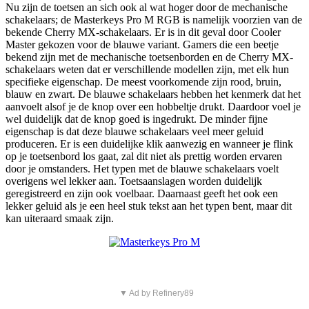
Nu zijn de toetsen an sich ook al wat hoger door de mechanische
schakelaars; de Masterkeys Pro M RGB is namelijk voorzien van de
bekende Cherry MX-schakelaars. Er is in dit geval door Cooler
Master gekozen voor de blauwe variant. Gamers die een beetje
bekend zijn met de mechanische toetsenborden en de Cherry MX-
schakelaars weten dat er verschillende modellen zijn, met elk hun
specifieke eigenschap. De meest voorkomende zijn rood, bruin,
blauw en zwart. De blauwe schakelaars hebben het kenmerk dat het
aanvoelt alsof je de knop over een hobbeltje drukt. Daardoor voel je
wel duidelijk dat de knop goed is ingedrukt. De minder fijne
eigenschap is dat deze blauwe schakelaars veel meer geluid
produceren. Er is een duidelijke klik aanwezig en wanneer je flink
op je toetsenbord los gaat, zal dit niet als prettig worden ervaren
door je omstanders. Het typen met de blauwe schakelaars voelt
overigens wel lekker aan. Toetsaanslagen worden duidelijk
geregistreerd en zijn ook voelbaar. Daarnaast geeft het ook een
lekker geluid als je een heel stuk tekst aan het typen bent, maar dit
kan uiteraard smaak zijn.
▼ Ad by Refinery89