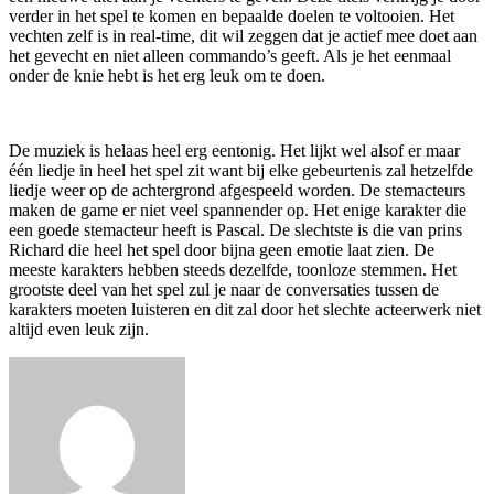
verder in het spel te komen en bepaalde doelen te voltooien. Het
vechten zelf is in real-time, dit wil zeggen dat je actief mee doet aan
het gevecht en niet alleen commando’s geeft. Als je het eenmaal
onder de knie hebt is het erg leuk om te doen.
De muziek is helaas heel erg eentonig. Het lijkt wel alsof er maar
één liedje in heel het spel zit want bij elke gebeurtenis zal hetzelfde
liedje weer op de achtergrond afgespeeld worden. De stemacteurs
maken de game er niet veel spannender op. Het enige karakter die
een goede stemacteur heeft is Pascal. De slechtste is die van prins
Richard die heel het spel door bijna geen emotie laat zien. De
meeste karakters hebben steeds dezelfde, toonloze stemmen. Het
grootste deel van het spel zul je naar de conversaties tussen de
karakters moeten luisteren en dit zal door het slechte acteerwerk niet
altijd even leuk zijn.