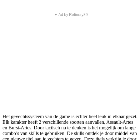
▼ Ad by Refinery89
Het gevechtssysteem van de game is echter heel leuk in elkaar gezet.
Elk karakter heeft 2 verschillende soorten aanvallen, Assault-Artes
en Burst-Artes. Door tactisch na te denken is het mogelijk om lange
combo’s van skills te gebruiken. De skills ontdek je door middel van
een nieuwe titel aan je vechters te geven. Deze titels verkrijg je door