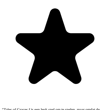
"Tales of Graces f is een leuk spel om te spelen, maar omdat de