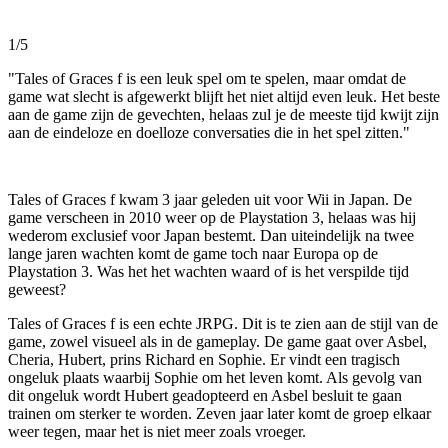
1/5
"Tales of Graces f is een leuk spel om te spelen, maar omdat de
game wat slecht is afgewerkt blijft het niet altijd even leuk. Het beste
aan de game zijn de gevechten, helaas zul je de meeste tijd kwijt zijn
aan de eindeloze en doelloze conversaties die in het spel zitten."
Tales of Graces f kwam 3 jaar geleden uit voor Wii in Japan. De
game verscheen in 2010 weer op de Playstation 3, helaas was hij
wederom exclusief voor Japan bestemt. Dan uiteindelijk na twee
lange jaren wachten komt de game toch naar Europa op de
Playstation 3. Was het het wachten waard of is het verspilde tijd
geweest?
Tales of Graces f is een echte JRPG. Dit is te zien aan de stijl van de
game, zowel visueel als in de gameplay. De game gaat over Asbel,
Cheria, Hubert, prins Richard en Sophie. Er vindt een tragisch
ongeluk plaats waarbij Sophie om het leven komt. Als gevolg van
dit ongeluk wordt Hubert geadopteerd en Asbel besluit te gaan
trainen om sterker te worden. Zeven jaar later komt de groep elkaar
weer tegen, maar het is niet meer zoals vroeger.