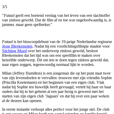
3/5
"
Fataal
geeft een boeiend verslag van het leven van een slachtoffer
van zinloos geweld. Dat de film af en toe wat ongeloofwaardig is, is
jammer, maar geen spelbreker."
Fataal
is het bioscoopdebuut van de 19-jarige Nederlandse regisseur
Jesse Bleekemolen
. Nadat hij een voorlichtingsfilmpje maakte voor
Stichting Moed
over het onderwerp zinloos geweld, besloot
Bleekemolen dat het tijd was om een speelfilm te maken over
hetzelfde onderwerp. Dit om iets te doen tegen zinloos geweld dat,
naar eigen zeggen, tegenwoordig normaal lijkt te worden.
Milan (Jeffrey Hamilton) is een jongeman die op het punt staat twee
van zijn levensdoelen te vervullen: trouwen met zijn vriendin Sophie
(Priscilla Knetemann) en het beginnen van een eigen club. Vlak
nadat hij Sophie ten huwelijk heeft gevraagd, vertelt hij haar en haar
ouders dat hij in het geheim al een jaar bezig is geweest met het
starten van zijn eigen club ‘Jaguars’ en dat hij over een paar weken
al de deuren kan openen.
In eerste instantie verloopt alles perfect voor het jonge stel. De club
is een succes en Milan heeft een aantal vrienden en familie bereid