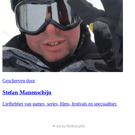
Geschreven door
Stefan Manenschijn
Liefhebber van games, series, films, festivals en speciaalbier.
▼ Ad by Refinery89