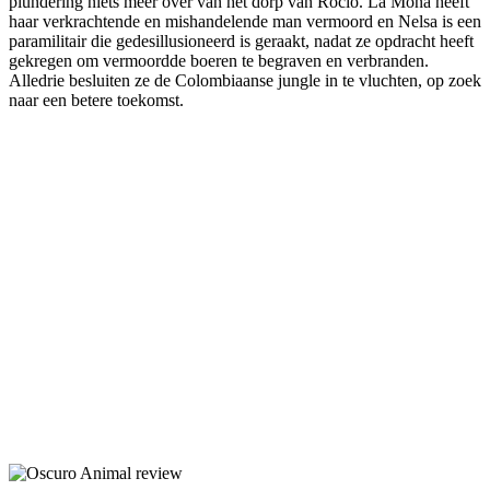
plundering niets meer over van het dorp van Rocio. La Mona heeft
haar verkrachtende en mishandelende man vermoord en Nelsa is een
paramilitair die gedesillusioneerd is geraakt, nadat ze opdracht heeft
gekregen om vermoordde boeren te begraven en verbranden.
Alledrie besluiten ze de Colombiaanse jungle in te vluchten, op zoek
naar een betere toekomst.