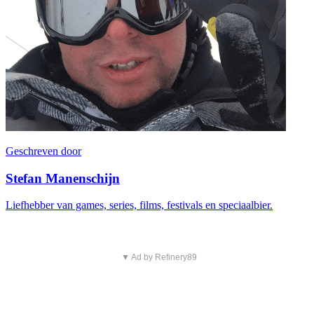
Geschreven door
Stefan Manenschijn
Liefhebber van games, series, films, festivals en speciaalbier.
▼ Ad by Refinery89