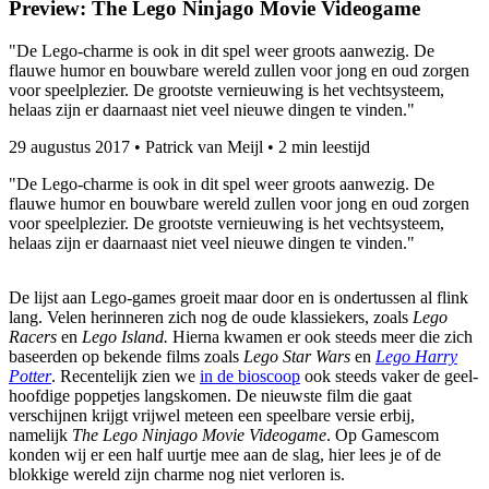
Preview: The Lego Ninjago Movie Videogame
"De Lego-charme is ook in dit spel weer groots aanwezig. De
flauwe humor en bouwbare wereld zullen voor jong en oud zorgen
voor speelplezier. De grootste vernieuwing is het vechtsysteem,
helaas zijn er daarnaast niet veel nieuwe dingen te vinden."
29 augustus 2017
•
Patrick van Meijl
•
2 min leestijd
"De Lego-charme is ook in dit spel weer groots aanwezig. De
flauwe humor en bouwbare wereld zullen voor jong en oud zorgen
voor speelplezier. De grootste vernieuwing is het vechtsysteem,
helaas zijn er daarnaast niet veel nieuwe dingen te vinden."
De lijst aan Lego-games groeit maar door en is ondertussen al flink
lang. Velen herinneren zich nog de oude klassiekers, zoals
Lego
Racers
en
Lego Island.
Hierna kwamen er ook steeds meer die zich
baseerden op bekende films zoals
Lego Star Wars
en
Lego Harry
Potter
. Recentelijk zien we
in de bioscoop
ook steeds vaker de geel-
hoofdige poppetjes langskomen. De nieuwste film die gaat
verschijnen krijgt vrijwel meteen een speelbare versie erbij,
namelijk
The Lego Ninjago Movie Videogame
. Op Gamescom
konden wij er een half uurtje mee aan de slag, hier lees je of de
blokkige wereld zijn charme nog niet verloren is.