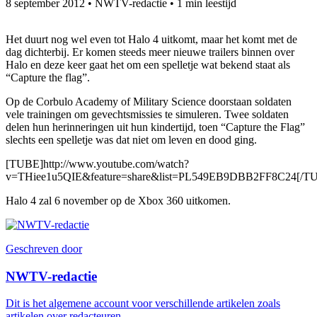
8 september 2012
•
NWTV-redactie
•
1 min leestijd
Het duurt nog wel even tot Halo 4 uitkomt, maar het komt met de
dag dichterbij. Er komen steeds meer nieuwe trailers binnen over
Halo en deze keer gaat het om een spelletje wat bekend staat als
“Capture the flag”.
Op de Corbulo Academy of Military Science doorstaan soldaten
vele trainingen om gevechtsmissies te simuleren. Twee soldaten
delen hun herinneringen uit hun kindertijd, toen “Capture the Flag”
slechts een spelletje was dat niet om leven en dood ging.
[TUBE]http://www.youtube.com/watch?
v=THiee1u5QIE&feature=share&list=PL549EB9DBB2FF8C24[/T
Halo 4 zal 6 november op de Xbox 360 uitkomen.
Geschreven door
NWTV-redactie
Dit is het algemene account voor verschillende artikelen zoals
artikelen over redacteuren.