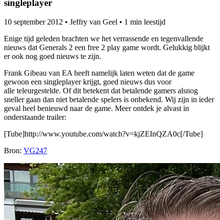
singleplayer
10 september 2012
•
Jeffry van Geel
•
1 min leestijd
Enige tijd geleden brachten we het verrassende en tegenvallende
nieuws dat Generals 2 een free 2 play game wordt. Gelukkig blijkt
er ook nog goed nieuws te zijn.
Frank Gibeau van EA heeft namelijk laten weten dat de game
gewoon een singleplayer krijgt, goed nieuws dus voor
alle teleurgestelde. Of dit betekent dat betalende gamers alsnog
sneller gaan dan niet betalende spelers is onbekend. Wij zijn in ieder
geval heel benieuwd naar de game. Meer ontdek je alvast in
onderstaande trailer:
[Tube]http://www.youtube.com/watch?v=kjZEInQZA0c[/Tube]
Bron:
VG247