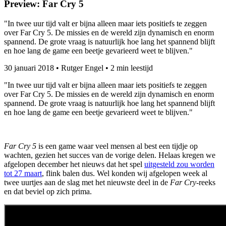
Preview: Far Cry 5
"In twee uur tijd valt er bijna alleen maar iets positiefs te zeggen
over Far Cry 5. De missies en de wereld zijn dynamisch en enorm
spannend. De grote vraag is natuurlijk hoe lang het spannend blijft
en hoe lang de game een beetje gevarieerd weet te blijven."
30 januari 2018
•
Rutger Engel
•
2 min leestijd
"In twee uur tijd valt er bijna alleen maar iets positiefs te zeggen
over Far Cry 5. De missies en de wereld zijn dynamisch en enorm
spannend. De grote vraag is natuurlijk hoe lang het spannend blijft
en hoe lang de game een beetje gevarieerd weet te blijven."
Far Cry 5
is een game waar veel mensen al best een tijdje op
wachten, gezien het succes van de vorige delen. Helaas kregen we
afgelopen december het nieuws dat het spel
uitgesteld zou worden
tot 27 maart
, flink balen dus. Wel konden wij afgelopen week al
twee uurtjes aan de slag met het nieuwste deel in de
Far Cry
-reeks
en dat beviel op zich prima.