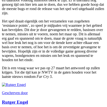
en daardoor volledig nutteloos bleek te zijn. Er is uiteraard nog
genoeg tijd om hier iets aan te doen, dus we hebben goede hoop dat
de meeste bugs er rond de release van het spel wel uitgehaald zullen
zijn.
Het spel draait eigenlijk om het verzamelen van zogeheten
‘resistance points’, zo speel je mijlpalen vrij waarmee je het gebied
kan bevrijden. Dit doe je door gevangenen te redden, basissen over
te nemen, missies uit te voeren, noem het maar op. Dit is allemaal
erg gaaf en spannend om te doen, maar de grote vraag is natuurlijk
wel hoe leuk het nog is om voor de tiende keer achter elkaar een
basis over te nemen, of hoe het is om de zeventigste gevangene te
bevrijden. Hopelijk zijn er in de volledige game genoeg diverse
wapens, bondgenoten en missies om het leuk en spannend te
houden tot het einde.
Dit is een vraag waar we pas op 27 maart het antwoord op zullen
krijgen. Tot die tijd kan je NWTV in de gaten houden voor het
laatste nieuws rondom
Far Cry 5
.
Geschreven door
Rutger Engel