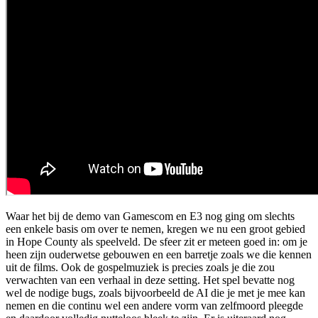
Waar het bij de demo van Gamescom en E3 nog ging om slechts
een enkele basis om over te nemen, kregen we nu een groot gebied
in Hope County als speelveld. De sfeer zit er meteen goed in: om je
heen zijn ouderwetse gebouwen en een barretje zoals we die kennen
uit de films. Ook de gospelmuziek is precies zoals je die zou
verwachten van een verhaal in deze setting. Het spel bevatte nog
wel de nodige bugs, zoals bijvoorbeeld de AI die je met je mee kan
nemen en die continu wel een andere vorm van zelfmoord pleegde