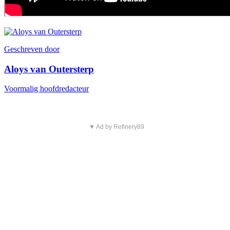
Geschreven door
Aloys van Outersterp
Voormalig hoofdredacteur
▼ Ad by Refinery89