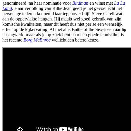
genomineerd, na haar nominatie voor
Birdman
en winst met
La La
Land
. Haar vertolking van Billie Jean geeft je het gevoel écht het
personage te leren kennen. Daar tegenover blijft Steve Carell wat
aan de oppervlakte hangen. Hij maakt wel goed gebruik van zijn
komische kwaliteiten, maar dit heeft dus niet per se een wenselijk
effect op de kijkervaring. Al met al is Battle of the Sexes een aardig
naslagwerk, maar als je op zoek bent naar een goede tennisfilm, is
het recente
Borg McEnroe
wellicht een betere keuze.