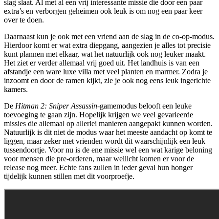
slag slaat. Al met al een vrij interessante missie die door een paar
extra’s en verborgen geheimen ook leuk is om nog een paar keer
over te doen.
Daarnaast kun je ook met een vriend aan de slag in de co-op-modus.
Hierdoor komt er wat extra diepgang, aangezien je alles tot precisie
kunt plannen met elkaar, wat het natuurlijk ook nog leuker maakt.
Het ziet er verder allemaal vrij goed uit. Het landhuis is van een
afstandje een ware luxe villa met veel planten en marmer. Zodra je
inzoomt en door de ramen kijkt, zie je ook nog eens leuk ingerichte
kamers.
De
Hitman 2: Sniper Assassin
-gamemodus belooft een leuke
toevoeging te gaan zijn. Hopelijk krijgen we veel gevarieerde
missies die allemaal op allerlei manieren aangepakt kunnen worden.
Natuurlijk is dit niet de modus waar het meeste aandacht op komt te
liggen, maar zeker met vrienden wordt dit waarschijnlijk een leuk
tussendoortje. Voor nu is de ene missie wel een wat karige beloning
voor mensen die pre-orderen, maar wellicht komen er voor de
release nog meer. Echte fans zullen in ieder geval hun honger
tijdelijk kunnen stillen met dit voorproefje.