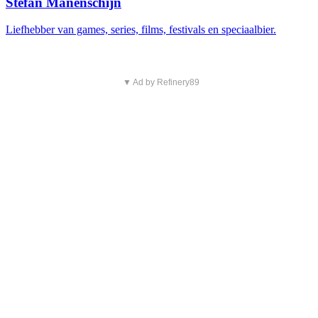
Stefan Manenschijn
Liefhebber van games, series, films, festivals en speciaalbier.
▼ Ad by Refinery89