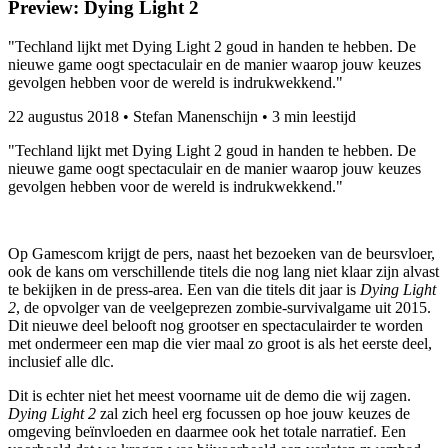
Preview: Dying Light 2
"Techland lijkt met Dying Light 2 goud in handen te hebben. De
nieuwe game oogt spectaculair en de manier waarop jouw keuzes
gevolgen hebben voor de wereld is indrukwekkend."
22 augustus 2018
•
Stefan Manenschijn
•
3 min leestijd
"Techland lijkt met Dying Light 2 goud in handen te hebben. De
nieuwe game oogt spectaculair en de manier waarop jouw keuzes
gevolgen hebben voor de wereld is indrukwekkend."
Op Gamescom krijgt de pers, naast het bezoeken van de beursvloer,
ook de kans om verschillende titels die nog lang niet klaar zijn alvast
te bekijken in de press-area. Een van die titels dit jaar is
Dying Light
2
, de opvolger van de veelgeprezen zombie-survivalgame uit 2015.
Dit nieuwe deel belooft nog grootser en spectaculairder te worden
met ondermeer een map die vier maal zo groot is als het eerste deel,
inclusief alle dlc.
Dit is echter niet het meest voorname uit de demo die wij zagen.
Dying Light 2
zal zich heel erg focussen op hoe jouw keuzes de
omgeving beïnvloeden en daarmee ook het totale narratief. Een