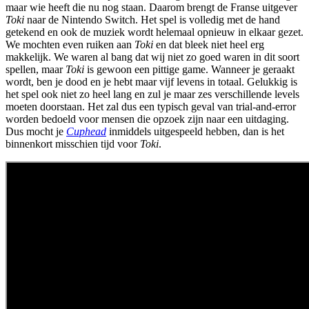
maar wie heeft die nu nog staan. Daarom brengt de Franse uitgever
Toki
naar de Nintendo Switch. Het spel is volledig met de hand
getekend en ook de muziek wordt helemaal opnieuw in elkaar gezet.
We mochten even ruiken aan
Toki
en dat bleek niet heel erg
makkelijk. We waren al bang dat wij niet zo goed waren in dit soort
spellen, maar
Toki
is gewoon een pittige game. Wanneer je geraakt
wordt, ben je dood en je hebt maar vijf levens in totaal. Gelukkig is
het spel ook niet zo heel lang en zul je maar zes verschillende levels
moeten doorstaan. Het zal dus een typisch geval van trial-and-error
worden bedoeld voor mensen die opzoek zijn naar een uitdaging.
Dus mocht je
Cuphead
inmiddels uitgespeeld hebben, dan is het
binnenkort misschien tijd voor
Toki
.