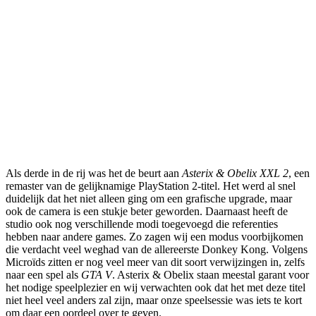
Als derde in de rij was het de beurt aan
Asterix & Obelix XXL 2
, een
remaster van de gelijknamige PlayStation 2-titel. Het werd al snel
duidelijk dat het niet alleen ging om een grafische upgrade, maar
ook de camera is een stukje beter geworden. Daarnaast heeft de
studio ook nog verschillende modi toegevoegd die referenties
hebben naar andere games. Zo zagen wij een modus voorbijkomen
die verdacht veel weghad van de allereerste Donkey Kong. Volgens
Microïds zitten er nog veel meer van dit soort verwijzingen in, zelfs
naar een spel als
GTA V
. Asterix & Obelix staan meestal garant voor
het nodige speelplezier en wij verwachten ook dat het met deze titel
niet heel veel anders zal zijn, maar onze speelsessie was iets te kort
om daar een oordeel over te geven.