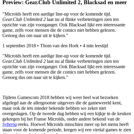
Preview: Gear.Club Unlimited 2, Blacksad en meer
"Microïds heeft een aardige line-up voor de komende tijd.
Gear.Club Unlimited 2
laat nu al flinke verbeteringen zien ten
opzichte van zijn voorganger. Ook Blacksad lijkt een interessante
game, zelfs voor mensen die de comics niet hebben gelezen.
Genoeg dus om naar uit te kijken."
1 september 2018
•
Thom van den Hork
•
4 min leestijd
"Microïds heeft een aardige line-up voor de komende tijd.
Gear.Club Unlimited 2
laat nu al flinke verbeteringen zien ten
opzichte van zijn voorganger. Ook Blacksad lijkt een interessante
game, zelfs voor mensen die de comics niet hebben gelezen.
Genoeg dus om naar uit te kijken."
Tijdens Gamescom 2018 hebben wij weer heel wat bezoeken
afgelegd aan de allergrootste uitgevers die de gamewereld kent,
maar ook de iets minder bekende hebben we zeker niet
overgeslagen. Op de tweede dag hebben wij een kijkje in de keuken
gekregen bij het Franse Microïds, onder andere bekend van de
Syberia
-reeks. Hoewel Microïds misschien meer op het menu heeft
staan voor de komende periode, kregen wij een viertal games te zien