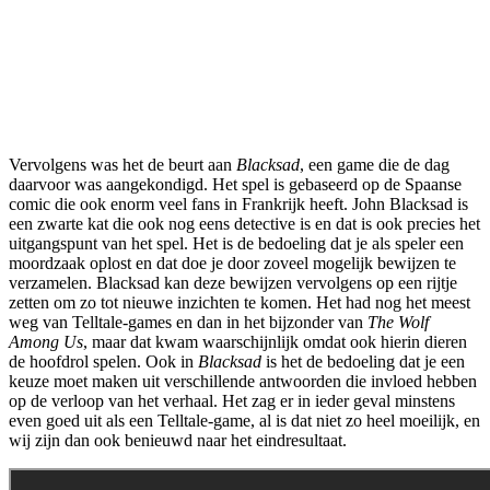
Vervolgens was het de beurt aan
Blacksad
, een game die de dag
daarvoor was aangekondigd. Het spel is gebaseerd op de Spaanse
comic die ook enorm veel fans in Frankrijk heeft. John Blacksad is
een zwarte kat die ook nog eens detective is en dat is ook precies het
uitgangspunt van het spel. Het is de bedoeling dat je als speler een
moordzaak oplost en dat doe je door zoveel mogelijk bewijzen te
verzamelen. Blacksad kan deze bewijzen vervolgens op een rijtje
zetten om zo tot nieuwe inzichten te komen. Het had nog het meest
weg van Telltale-games en dan in het bijzonder van
The Wolf
Among Us
, maar dat kwam waarschijnlijk omdat ook hierin dieren
de hoofdrol spelen. Ook in
Blacksad
is het de bedoeling dat je een
keuze moet maken uit verschillende antwoorden die invloed hebben
op de verloop van het verhaal. Het zag er in ieder geval minstens
even goed uit als een Telltale-game, al is dat niet zo heel moeilijk, en
wij zijn dan ook benieuwd naar het eindresultaat.