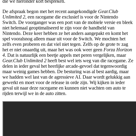
die we hieronder kort bespreken.
De afspraak begon met het recent aangekondigde
Gear.Club
Unlimited 2
, een racegame die exclusief is voor de Nintendo
Switch. De voorganger was een port van de mobiele versie en bleek
niet helemaal geoptimaliseerd te zijn voor de handheld van
Nintendo. Deze keer hebben ze het anders aangepakt en komt het
spel vooralsnog alleen maar uit voor de Switch. We mochten het
zelfs even proberen en dat viel niet tegen. Zelfs op de grote tv zag
het er niet onaardig uit, maar het was ook weer geen
Forza Horizon
4
. Dat is natuurlijk een beetje appels met peren vergelijken, maar
Gear.Club Unlimited 2
heeft best wel iets weg van die racegame. Ze
delen in ieder geval het heerlijke arcade-gevoel dat tegenwoordig
maar weinig games hebben. De besturing was al best aardig, maar
we hadden wel last van de agressieve AI. Daar wordt gelukkig aan
gewerkt en moet voor de release in orde zijn. Wij kijken in ieder
geval uit naar deze racegame en kunnen niet wachten om auto te
rijden terwijl we in de auto zitten.