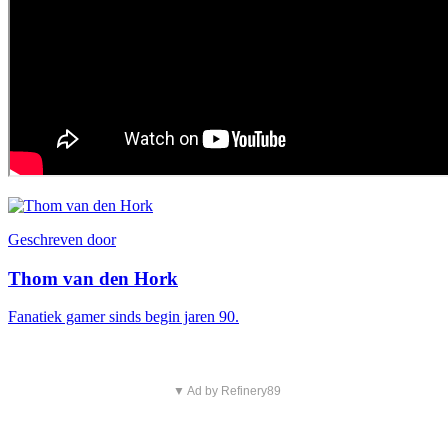
Geschreven door
Thom van den Hork
Fanatiek gamer sinds begin jaren 90.
▼ Ad by Refinery89