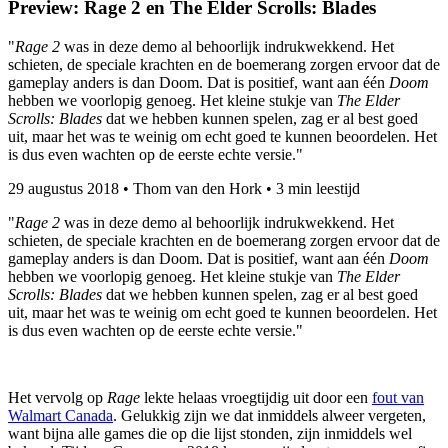
Preview: Rage 2 en The Elder Scrolls: Blades
"
Rage 2
was in deze demo al behoorlijk indrukwekkend. Het
schieten, de speciale krachten en de boemerang zorgen ervoor dat de
gameplay anders is dan Doom. Dat is positief, want aan één
Doom
hebben we voorlopig genoeg. Het kleine stukje van
The Elder
Scrolls: Blades
dat we hebben kunnen spelen, zag er al best goed
uit, maar het was te weinig om echt goed te kunnen beoordelen. Het
is dus even wachten op de eerste echte versie."
29 augustus 2018
•
Thom van den Hork
•
3 min leestijd
"
Rage 2
was in deze demo al behoorlijk indrukwekkend. Het
schieten, de speciale krachten en de boemerang zorgen ervoor dat de
gameplay anders is dan Doom. Dat is positief, want aan één
Doom
hebben we voorlopig genoeg. Het kleine stukje van
The Elder
Scrolls: Blades
dat we hebben kunnen spelen, zag er al best goed
uit, maar het was te weinig om echt goed te kunnen beoordelen. Het
is dus even wachten op de eerste echte versie."
Het vervolg op
Rage
lekte helaas vroegtijdig uit door een
fout van
Walmart Canada
. Gelukkig zijn we dat inmiddels alweer vergeten,
want bijna alle games die op die lijst stonden, zijn inmiddels wel