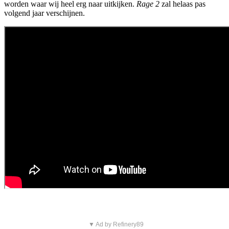
worden waar wij heel erg naar uitkijken.
Rage 2
zal helaas pas
volgend jaar verschijnen.
▼ Ad by Refinery89