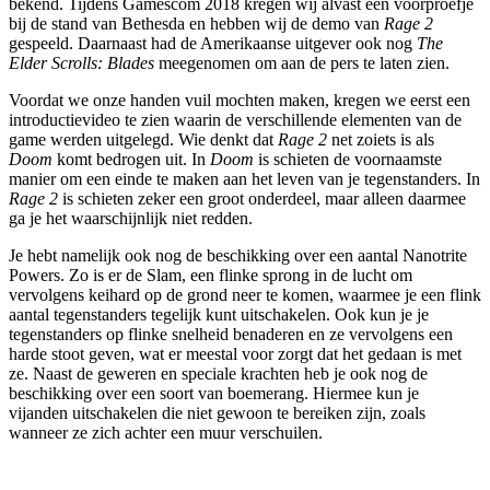
bekend. Tijdens Gamescom 2018 kregen wij alvast een voorproefje
bij de stand van Bethesda en hebben wij de demo van
Rage 2
gespeeld. Daarnaast had de Amerikaanse uitgever ook nog
The
Elder Scrolls: Blades
meegenomen om aan de pers te laten zien.
Voordat we onze handen vuil mochten maken, kregen we eerst een
introductievideo te zien waarin de verschillende elementen van de
game werden uitgelegd. Wie denkt dat
Rage 2
net zoiets is als
Doom
komt bedrogen uit. In
Doom
is schieten de voornaamste
manier om een einde te maken aan het leven van je tegenstanders. In
Rage 2
is schieten zeker een groot onderdeel, maar alleen daarmee
ga je het waarschijnlijk niet redden.
Je hebt namelijk ook nog de beschikking over een aantal Nanotrite
Powers. Zo is er de Slam, een flinke sprong in de lucht om
vervolgens keihard op de grond neer te komen, waarmee je een flink
aantal tegenstanders tegelijk kunt uitschakelen. Ook kun je je
tegenstanders op flinke snelheid benaderen en ze vervolgens een
harde stoot geven, wat er meestal voor zorgt dat het gedaan is met
ze. Naast de geweren en speciale krachten heb je ook nog de
beschikking over een soort van boemerang. Hiermee kun je
vijanden uitschakelen die niet gewoon te bereiken zijn, zoals
wanneer ze zich achter een muur verschuilen.