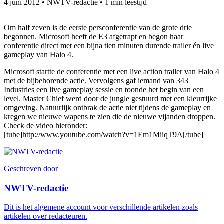
4 juni 2012
•
NWTV-redactie
•
1 min leestijd
Om half zeven is de eerste persconferentie van de grote drie
begonnen. Microsoft heeft de E3 afgetrapt en begon haar
conferentie direct met een bijna tien minuten durende trailer én live
gameplay van Halo 4.
Microsoft startte de conferentie met een live action trailer van Halo 4
met de bijbehorende actie. Vervolgens gaf iemand van 343
Industries een live gameplay sessie en toonde het begin van een
level. Master Chief werd door de jungle gestuurd met een kleurrijke
omgeving. Natuurlijk ontbrak de actie niet tijdens de gameplay en
kregen we nieuwe wapens te zien die de nieuwe vijanden droppen.
Check de video hieronder:
[tube]http://www.youtube.com/watch?v=1Em1MiiqT9A[/tube]
Geschreven door
NWTV-redactie
Dit is het algemene account voor verschillende artikelen zoals
artikelen over redacteuren.