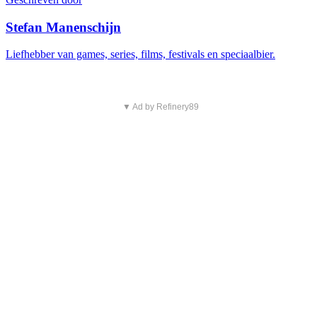
Stefan Manenschijn
Liefhebber van games, series, films, festivals en speciaalbier.
▼ Ad by Refinery89