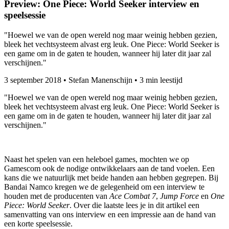
Preview: One Piece: World Seeker interview en
speelsessie
"Hoewel we van de open wereld nog maar weinig hebben gezien,
bleek het vechtsysteem alvast erg leuk. One Piece: World Seeker is
een game om in de gaten te houden, wanneer hij later dit jaar zal
verschijnen."
3 september 2018
•
Stefan Manenschijn
•
3 min leestijd
"Hoewel we van de open wereld nog maar weinig hebben gezien,
bleek het vechtsysteem alvast erg leuk. One Piece: World Seeker is
een game om in de gaten te houden, wanneer hij later dit jaar zal
verschijnen."
Naast het spelen van een heleboel games, mochten we op
Gamescom ook de nodige ontwikkelaars aan de tand voelen. Een
kans die we natuurlijk met beide handen aan hebben gegrepen. Bij
Bandai Namco kregen we de gelegenheid om een interview te
houden met de producenten van
Ace Combat 7
,
Jump
Force
en
One
Piece: World Seeker
. Over die laatste lees je in dit artikel een
samenvatting van ons interview en een impressie aan de hand van
een korte speelsessie.