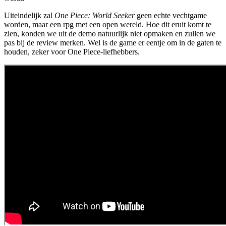
Uiteindelijk zal
One Piece: World Seeker
geen echte vechtgame
worden, maar een rpg met een open wereld. Hoe dit eruit komt te
zien, konden we uit de demo natuurlijk niet opmaken en zullen we
pas bij de review merken. Wel is de game er eentje om in de gaten te
houden, zeker voor One Piece-liefhebbers.