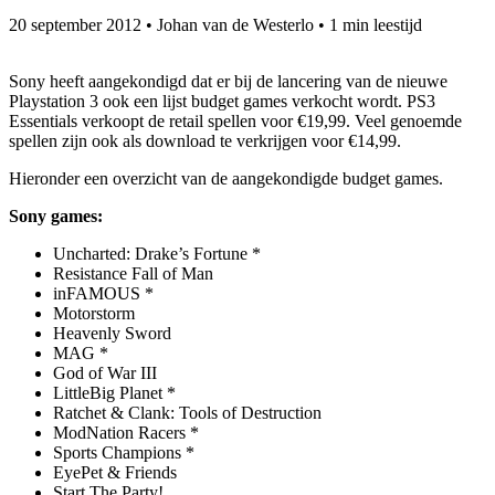
20 september 2012
•
Johan van de Westerlo
•
1 min leestijd
Sony heeft aangekondigd dat er bij de lancering van de nieuwe
Playstation 3 ook een lijst budget games verkocht wordt. PS3
Essentials verkoopt de retail spellen voor €19,99. Veel genoemde
spellen zijn ook als download te verkrijgen voor €14,99.
Hieronder een overzicht van de aangekondigde budget games.
Sony games:
Uncharted: Drake’s Fortune *
Resistance Fall of Man
inFAMOUS *
Motorstorm
Heavenly Sword
MAG *
God of War III
LittleBig Planet *
Ratchet & Clank: Tools of Destruction
ModNation Racers *
Sports Champions *
EyePet & Friends
Start The Party!