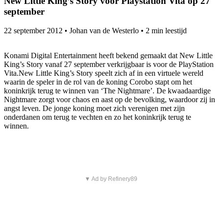
New Little King’s Story voor Playstation Vita op 27
september
22 september 2012
•
Johan van de Westerlo
•
2 min leestijd
Konami Digital Entertainment heeft bekend gemaakt dat New Little
King’s Story vanaf 27 september verkrijgbaar is voor de PlayStation
Vita.
New Little King’s Story speelt zich af in een virtuele wereld
waarin de speler in de rol van de koning Corobo stapt om het
koninkrijk terug te winnen van ‘The Nightmare’. De kwaadaardige
Nightmare zorgt voor chaos en aast op de bevolking, waardoor zij in
angst leven. De jonge koning moet zich verenigen met zijn
onderdanen om terug te vechten en zo het koninkrijk terug te
winnen.
▼ Ad by Refinery89