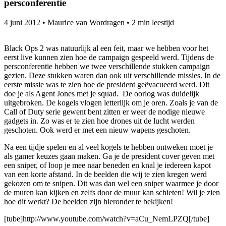
persconferentie
4 juni 2012
•
Maurice van Wordragen
•
2 min leestijd
Black Ops 2 was natuurlijk al een feit, maar we hebben voor het
eerst live kunnen zien hoe de campaign gespeeld werd.
Tijdens de
persconferentie hebben we twee verschillende stukken campaign
gezien. Deze stukken waren dan ook uit verschillende missies. In de
eerste missie was te zien hoe de president geëvacueerd werd. Dit
doe je als Agent Jones met je squad. De oorlog was duidelijk
uitgebroken. De kogels vlogen letterlijk om je oren. Zoals je van de
Call of Duty serie gewent bent zitten er weer de nodige nieuwe
gadgets in. Zo was er te zien hoe drones uit de lucht werden
geschoten. Ook werd er met een nieuw wapens geschoten.
Na een tijdje spelen en al veel kogels te hebben ontweken moet je
als gamer keuzes gaan maken. Ga je de president cover geven met
een sniper, of loop je mee naar beneden en knal je iedereen kapot
van een korte afstand. In de beelden die wij te zien kregen werd
gekozen om te snipen. Dit was dan wel een sniper waarmee je door
de muren kan kijken en zelfs door de muur kan schieten! Wil je zien
hoe dit werkt? De beelden zijn hieronder te bekijken!
[tube]http://www.youtube.com/watch?v=aCu_NemLPZQ[/tube]