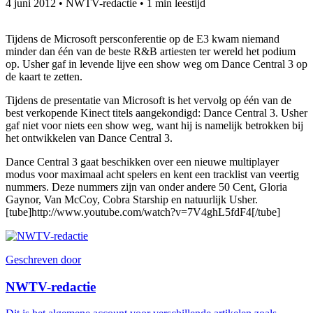
4 juni 2012
•
NWTV-redactie
•
1 min leestijd
Tijdens de Microsoft persconferentie op de E3 kwam niemand
minder dan één van de beste R&B artiesten ter wereld het podium
op. Usher gaf in levende lijve een show weg om Dance Central 3 op
de kaart te zetten.
Tijdens de presentatie van Microsoft is het vervolg op één van de
best verkopende Kinect titels aangekondigd: Dance Central 3. Usher
gaf niet voor niets een show weg, want hij is namelijk betrokken bij
het ontwikkelen van Dance Central 3.
Dance Central 3 gaat beschikken over een nieuwe multiplayer
modus voor maximaal acht spelers en kent een tracklist van veertig
nummers. Deze nummers zijn van onder andere 50 Cent, Gloria
Gaynor, Van McCoy, Cobra Starship en natuurlijk Usher.
[tube]http://www.youtube.com/watch?v=7V4ghL5fdF4[/tube]
Geschreven door
NWTV-redactie