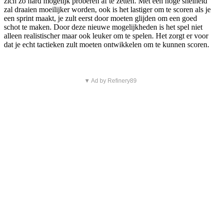
zich zo hard mogelijk proberen af te zetten. Met een hoge snelheid
zal draaien moeilijker worden, ook is het lastiger om te scoren als je
een sprint maakt, je zult eerst door moeten glijden om een goed
schot te maken. Door deze nieuwe mogelijkheden is het spel niet
alleen realistischer maar ook leuker om te spelen. Het zorgt er voor
dat je echt tactieken zult moeten ontwikkelen om te kunnen scoren.
▼ Ad by Refinery89