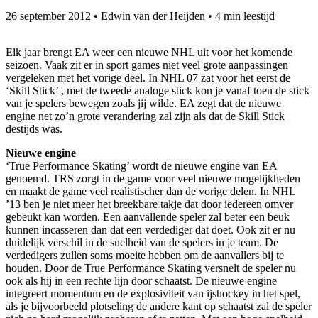
26 september 2012
•
Edwin van der Heijden
•
4 min leestijd
Elk jaar brengt EA weer een nieuwe NHL uit voor het komende
seizoen. Vaak zit er in sport games niet veel grote aanpassingen
vergeleken met het vorige deel. In NHL 07 zat voor het eerst de
‘Skill Stick’ , met de tweede analoge stick kon je vanaf toen de stick
van je spelers bewegen zoals jij wilde. EA zegt dat de nieuwe
engine net zo’n grote verandering zal zijn als dat de Skill Stick
destijds was.
Nieuwe engine
‘True Performance Skating’ wordt de nieuwe engine van EA
genoemd. TRS zorgt in de game voor veel nieuwe mogelijkheden
en maakt de game veel realistischer dan de vorige delen. In NHL
’13 ben je niet meer het breekbare takje dat door iedereen omver
gebeukt kan worden. Een aanvallende speler zal beter een beuk
kunnen incasseren dan dat een verdediger dat doet. Ook zit er nu
duidelijk verschil in de snelheid van de spelers in je team. De
verdedigers zullen soms moeite hebben om de aanvallers bij te
houden. Door de True Performance Skating versnelt de speler nu
ook als hij in een rechte lijn door schaatst. De nieuwe engine
integreert momentum en de explosiviteit van ijshockey in het spel,
als je bijvoorbeeld plotseling de andere kant op schaatst zal de speler