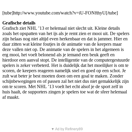
[tube]http://www.youtube.com/watch?v=iU-FONfthyU[/tube]
Grafische details
Grafisch ziet NHL ’13 er helemaal niet slecht uit. Kleine details
zoals het opspatten van het ijs als je remt zien er mooi uit. De spelers
zijn helaas nog niet altijd even herkenbaar en dat is jammer. Hier en
daar zitten wat kleine foutjes in de animatie van de keepers maar
deze vallen niet op. De animatie van de spelers in het algemeen is
erg mooi, het voelt belonend als je iemand een beuk geeft en
hierdoor een aanval stopt. De intelligentie van de computergestuurde
spelers is zeker verbeterd. Het is duidelijk dat het moeilijker is om te
scoren, de keepers reageren namelijk snel en goed op een schot. Je
zult wat beter je best moeten doen om een goal te maken. Zonder
schijnbewegingen en of passen zal het niet dus niet gemakkelijk zijn
om te scoren. Met NHL ’13 voelt het echt alsof je de sport zelf in
huis haalt, de supporters zingen je spelers toe wat de sfeer helemaal
af maakt.
▼ Ad by Refinery89