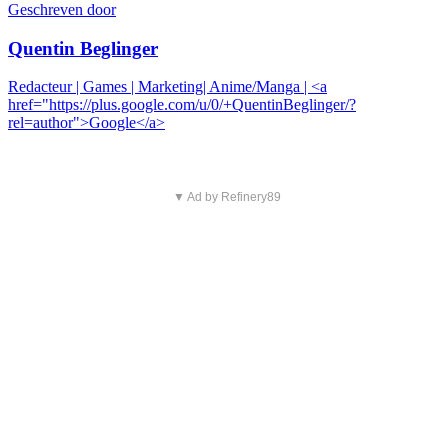
Geschreven door
Quentin Beglinger
Redacteur | Games | Marketing| Anime/Manga | <a
href="https://plus.google.com/u/0/+QuentinBeglinger/?
rel=author">Google</a>
▼ Ad by Refinery89